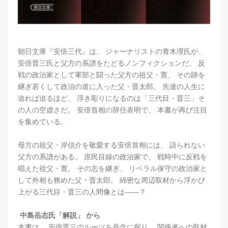
朝日文庫『安倍三代』は、 ジャーナリストの青木理氏が、
安倍晋三氏と父方の系譜をたどるノンフィクションだ。 反
戦の政治家として軍部と闘った父方の祖父・寛、 その跡を
継ぎ若くして政治の道に入った父・晋太郎。 先達の人生に
迫れば迫るほど、 浮き彫りになるのは「三代目・晋三」そ
の人の空虚さだ。 安倍首相の辞任表明で、 本書が再び注目
を集めている。
母方の祖父・岸信介を敬愛する安倍首相には、 語られない
父方の系譜がある。 庶民目線の政治家で、 戦時中に反戦を
唱えた祖父・寛。 その志を継ぎ、 リベラル保守の政治家と
して外相も務めた父・晋太郎。 綿密な周辺取材から浮かび
上がる三代目・晋三の人間像とは――？
中島岳志氏「解説」 から
本書は、 安倍晋三のルーツを丹念に探り、 関係者への取材