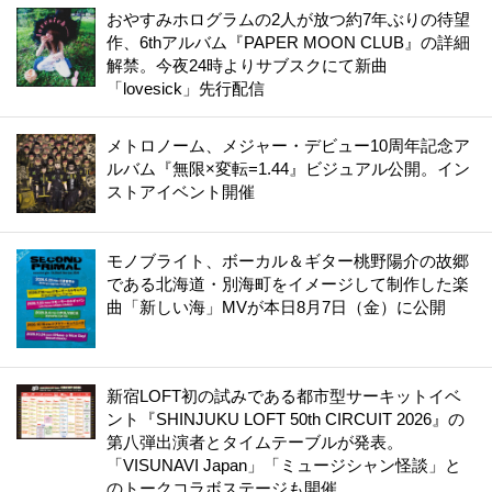
おやすみホログラムの2人が放つ約7年ぶりの待望
作、6thアルバム『PAPER MOON CLUB』の詳細
解禁。今夜24時よりサブスクにて新曲
「lovesick」先行配信
メトロノーム、メジャー・デビュー10周年記念ア
ルバム『無限×変転=1.44』ビジュアル公開。イン
ストアイベント開催
モノブライト、ボーカル＆ギター桃野陽介の故郷
である北海道・別海町をイメージして制作した楽
曲「新しい海」MVが本日8月7日（金）に公開
新宿LOFT初の試みである都市型サーキットイベ
ント『SHINJUKU LOFT 50th CIRCUIT 2026』の
第八弾出演者とタイムテーブルが発表。
「VISUNAVI Japan」「ミュージシャン怪談」と
のトークコラボステージも開催