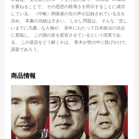
を重ねることで、 その思想の軽薄さを明示することに成功
している。 （中略）関係者の生の声が記録されている点を
含め、 本書の功績は大きい。 しかし問題は、 そんな「悲し
いまでに凡庸」な人物が、 長年にわたって日本政治の頂点
に君臨し、 この国の姿を変容させているという現実であ
る。 この逆説をどう解くかは、 青木が世の中に投げかけた
課題であろう。
商品情報