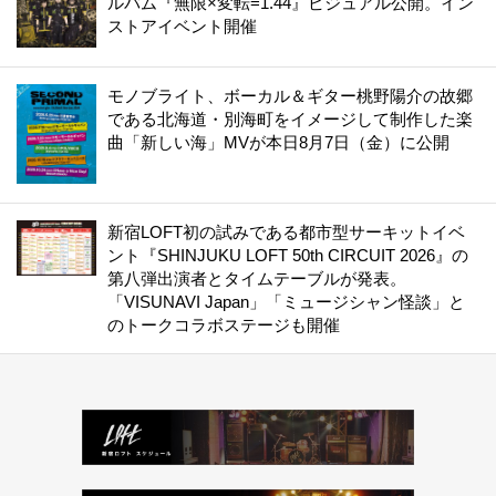
ルバム『無限×変転=1.44』ビジュアル公開。イン
ストアイベント開催
モノブライト、ボーカル＆ギター桃野陽介の故郷
である北海道・別海町をイメージして制作した楽
曲「新しい海」MVが本日8月7日（金）に公開
新宿LOFT初の試みである都市型サーキットイベ
ント『SHINJUKU LOFT 50th CIRCUIT 2026』の
第八弾出演者とタイムテーブルが発表。
「VISUNAVI Japan」「ミュージシャン怪談」と
のトークコラボステージも開催