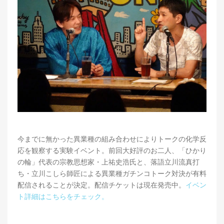
今までに無かった異業種の組み合わせによりトークの化学反
応を観察する実験イベント。前回大好評のお二人、「ひかり
の輪」代表の宗教思想家・上祐史浩氏と、落語立川流真打
ち・立川こしら師匠による異業種ガチンコトーク対決が有料
配信されることが決定。配信チケットは現在発売中。
イベン
ト詳細はこちらをチェック。