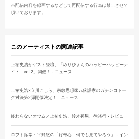
※配信内容を録画するなどして再配信する行為は禁止させて
頂いております。
このアーティストの関連記事
上祐史浩がゲスト登壇、「めりぴょんのハッピーハッピーナ
イト vol.2」開催！ - ニュース
上祐史浩×立川こしら、宗教思想家vs落語家のガチンコトー
ク対決第2弾開催決定！ - ニュース
終わらないオウム／上祐史浩、鈴木邦男、徐裕行 - レビュー
ロフト席亭・平野悠の「好奇心 何でも見てやろう」 - イン