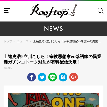
NEWS
トップ
ニュース
上祐史浩×立川こしら！宗教思想家vs落語家の異業種ガチンコトーク対決が有料配信決定！
上祐史浩×立川こしら！宗教思想家vs落語家の異業
種ガチンコトーク対決が有料配信決定！
2020.04.14