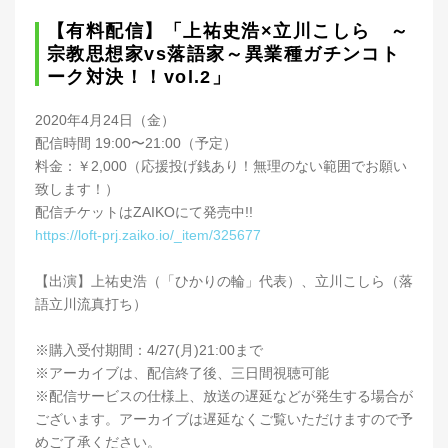
【有料配信】「上祐史浩×立川こしら ～
宗教思想家vs落語家～異業種ガチンコト
ーク対決！！vol.2」
2020年4月24日（金）
配信時間 19:00〜21:00（予定）
料金：￥2,000（応援投げ銭あり！無理のない範囲でお願い
致します！）
配信チケットはZAIKOにて発売中!!
https://loft-prj.zaiko.io/_item/325677
【出演】上祐史浩（「ひかりの輪」代表）、立川こしら（落
語立川流真打ち）
※購入受付期間：4/27(月)21:00まで
※アーカイブは、配信終了後、三日間視聴可能
※配信サービスの仕様上、放送の遅延などが発生する場合が
ございます。アーカイブは遅延なくご覧いただけますので予
めご了承ください。