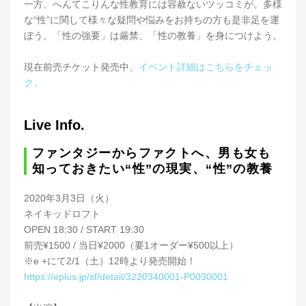
一方、へんてこりんな性教育には容赦ないツッコミが。多様
な“性”に関して様々な疑問や悩みをお持ちの方も是非足を運
ぼう。「性の強要」は厳禁、「性の教養」を身につけよう。
現在前売チケット発売中、
イベント詳細はこちらをチェッ
ク。
Live Info.
ファンタジーからファクトへ、男も女も
知っておきたい“性”の現実、“性”の教養
2020年3月3日（火）
ネイキッドロフト
OPEN 18:30 / START 19:30
前売¥1500 / 当日¥2000（要1オーダー¥500以上）
※e +にて2/1（土）12時より発売開始！
https://eplus.jp/sf/detail/3220340001-P0030001