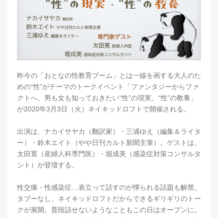
昨今の「おとなの性教育ブーム」とは一線を画する大人のた
めの“性”がテーマのトークイベント「ファンタジーからファ
クトへ、男も女も知っておきたい“性”の現実、“性”の教養」
が2020年3月3日（火）ネイキッドロフトで開催される。
出演は、ナカイサヤカ（翻訳家）・三浦ゆえ（編集＆ライタ
ー）・鈴木エイト（やや日刊カルト新聞主筆）。ゲストは、
太田寛（産婦人科専門医）・堀成美（感染症対策コンサルタ
ント）が登壇する。
性交痛・性感染症…表立って話すのが憚られる話題も解禁。
タブーなし、ネイキッドロフトだからできるギリギリのトー
クが展開。普段話せないようなこともこの日はオープンに。