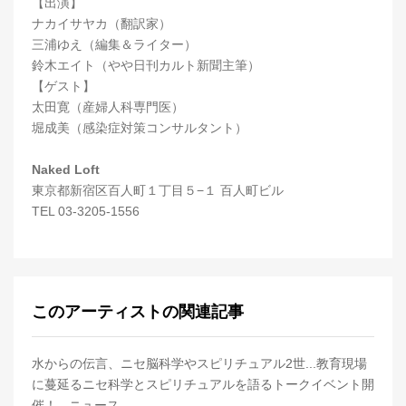
【出演】
ナカイサヤカ（翻訳家）
三浦ゆえ（編集＆ライター）
鈴木エイト（やや日刊カルト新聞主筆）
【ゲスト】
太田寛（産婦人科専門医）
堀成美（感染症対策コンサルタント）
Naked Loft
東京都新宿区百人町１丁目５−１ 百人町ビル
TEL 03-3205-1556
このアーティストの関連記事
水からの伝言、ニセ脳科学やスピリチュアル2世...教育現場
に蔓延るニセ科学とスピリチュアルを語るトークイベント開
催！ - ニュース