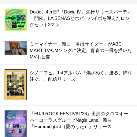
Doxie、4th EP『Doxie Ⅳ』先行リリースパーティ
ー開催。LA SEÑASとホピーハイボを迎えたロン
グセット3マン
ミーマイナー、新曲「君はサイダー」がABC-
MART TV-CMソングに決定。青春の一瞬を描いた
MVも公開
シノエフヒ、1stアルバム『燦ざめく、迸る、降り
注ぐ、』配信リリース
『FUJI ROCK FESTIVAL'26』出演のクロスオー
バーコーラスグループNagie Lane、新曲
「Hummingbird（愛のうた）」リリース