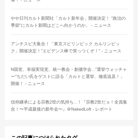
やや日刊カルト新聞社「カルト新年会」開催決定！ "政治の
季節"にカルト新聞はどこへ向かうのか。 - ニュース
アンチスピ大集合！「東京スピリンピック カルリンピッ
ク」開催決定！"エビデンス棒で突っつくぞ！" - ニュース
N国党、幸福実現党、統一教会・創価学会..."選挙ウォッチャ
ー"ちだい氏をゲストに語る「カルトと選挙、徹底追及！」
開催！ - ニュース
信仰継承による宗教2世の気持ち...！『宗教2世だョ！全員集
合！〜平成最後の新年会〜』＠NakedLoft - レポート