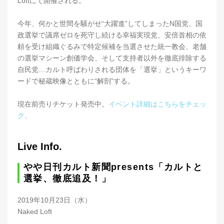
Loftにて開催される。
今年、何かと世間を騒がせ“大躍進”してしまったN国党、国
政選挙で議席ゼロを死守し続ける幸福実現党、安倍首相の依
頼を受け組織ぐるみで特定候補を当選させた統一教会、老舗
の選挙マシーン創価学会、そして支持者以外を徹底排除する
自民党…カルト呼ばわりされる団体を「選挙」というキーワ
ードで秘蔵映像とともに“解剖”する。
現在前売りチケット発売中。
イベント詳細はこちらをチェッ
ク。
Live Info.
やや日刊カルト新聞presents「カルトと
選挙、徹底追及！」
2019年10月23日（水）
Naked Loft