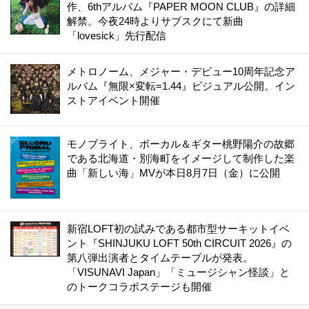
作、6thアルバム『PAPER MOON CLUB』の詳細
解禁。今夜24時よりサブスクにて新曲
「lovesick」先行配信
メトロノーム、メジャー・デビュー10周年記念ア
ルバム『無限×変転=1.44』ビジュアル公開。イン
ストアイベント開催
モノブライト、ボーカル＆ギター桃野陽介の故郷
である北海道・別海町をイメージして制作した楽
曲「新しい海」MVが本日8月7日（金）に公開
新宿LOFT初の試みである都市型サーキットイベ
ント『SHINJUKU LOFT 50th CIRCUIT 2026』の
第八弾出演者とタイムテーブルが発表。
「VISUNAVI Japan」「ミュージシャン怪談」と
のトークコラボステージも開催