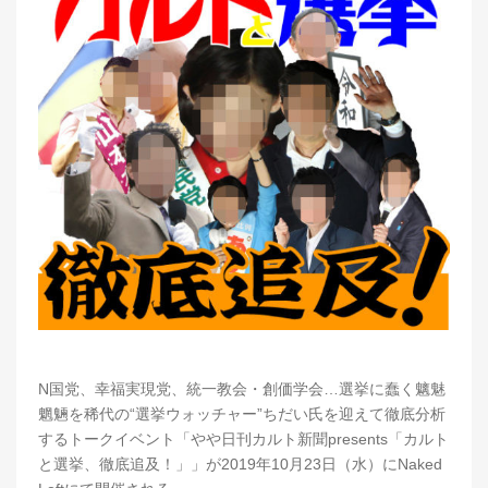
N国党、幸福実現党、統一教会・創価学会…選挙に蠢く魑魅
魍魎を稀代の“選挙ウォッチャー”ちだい氏を迎えて徹底分析
するトークイベント「やや日刊カルト新聞presents「カルト
と選挙、徹底追及！」」が2019年10月23日（水）にNaked