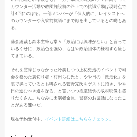
カウンター活動や教団施設前の路上での抗議活動は現時点で
計4回にのぼる。一部メンバーが「個人的に」レイシストへ
のカウンターや入管前抗議にまで顔を出しているとの噂もあ
る。
藤倉総裁も鈴木主筆も常々「政治には興味がない」と言って
いるくせに、政治色を強め、もはや政治団体の様相すら呈し
てきている。
それを霊障じゃなかった冷笑しつつ上祐史浩のイベントで司
会を務めた裏切り者・村田らむ氏と、やや日の「政治化」を
裏で操っているとも噂される菅野完氏をゲストに招き、やや
日の進むべき道を探る。と言いつつ抱腹絶倒の取材映像も盛
りだくさん。ちなみに出演者全員、警察のお世話になったこ
とがある連中だ。
現在予約受付中、
イベント詳細はこちらをチェック。