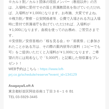
※カルト割／カルト団体の現役メンバー（教祖以外）の方
は、入場時に受付でその旨と所属教団名を告げていただけれ
ば、入場料が￥1,000になります。お布施、大変ですよね。
※権力割／警察・公安関係者等、公費で入場される方は入場
時に受付で所属省庁を告げていただければ、入場料が
￥1,000になります。血税を使ってのお務め、ご苦労さまで
す。
※安倍割／安倍首相の「桜を見る会」や「前夜祭」に参加さ
れたことがある方は、その際の案内状等の資料（コピーでも
可）をご提供いただくと入場料が￥1,000になります。ご希
望の方には宛名なしで「5,000円」と記載した領収書をプレ
ゼント！
WEB予約はこちら：
https://www.loft-
prj.co.jp/schedule/reserve?event_id=134129
Asagaya/Loft A
東京都杉並区阿佐谷南１丁目３６−１６ B1
TEL 03-5929-3445