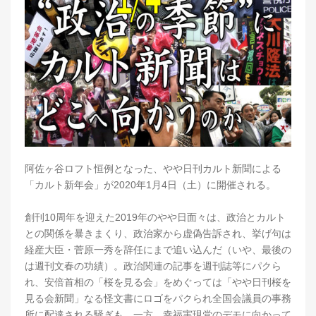
阿佐ヶ谷ロフト恒例となった、やや日刊カルト新聞による
「カルト新年会」が2020年1月4日（土）に開催される。
創刊10周年を迎えた2019年のやや日面々は、政治とカルト
との関係を暴きまくり、政治家から虚偽告訴され、挙げ句は
経産大臣・菅原一秀を辞任にまで追い込んだ（いや、最後の
は週刊文春の功績）。政治関連の記事を週刊誌等にパクら
れ、安倍首相の「桜を見る会」をめぐっては「やや日刊桜を
見る会新聞」なる怪文書にロゴをパクられ全国会議員の事務
所に配達される騒ぎも。一方、幸福実現党のデモに向かって