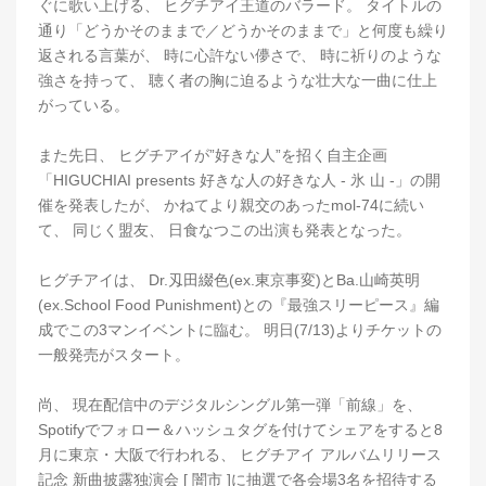
ぐに歌い上げる、 ヒグチアイ王道のバラード。 タイトルの
通り「どうかそのままで／どうかそのままで」と何度も繰り
返される言葉が、 時に心許ない儚さで、 時に祈りのような
強さを持って、 聴く者の胸に迫るような壮大な一曲に仕上
がっている。
また先日、 ヒグチアイが”好きな人”を招く自主企画
「HIGUCHIAI presents 好きな人の好きな人 - 氷 山 -」の開
催を発表したが、 かねてより親交のあったmol-74に続い
て、 同じく盟友、 日食なつこの出演も発表となった。
ヒグチアイは、 Dr.刄田綴色(ex.東京事変)とBa.山崎英明
(ex.School Food Punishment)との『最強スリーピース』編
成でこの3マンイベントに臨む。 明日(7/13)よりチケットの
一般発売がスタート。
尚、 現在配信中のデジタルシングル第一弾「前線」を、
Spotifyでフォロー＆ハッシュタグを付けてシェアをすると8
月に東京・大阪で行われる、 ヒグチアイ アルバムリリース
記念 新曲披露独演会 [ 闇市 ]に抽選で各会場3名を招待する