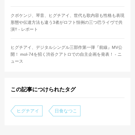
クボケンジ、琴音、ヒグチアイ、世代も歌内容も性格も表現
形態や伝達方法も違う3者がロフト恒例の三つ巴ライヴで共
演!! - レポート
ヒグチアイ、デジタルシングル三部作第一弾『前線』MV公
開！ mol-74を招く渋谷クアトロでの自主企画を発表！ - ニ
ュース
この記事につけられたタグ
ヒグチアイ
日食なつこ