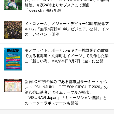
解禁。今夜24時よりサブスクにて新曲
「lovesick」先行配信
メトロノーム、メジャー・デビュー10周年記念ア
ルバム『無限×変転=1.44』ビジュアル公開。イン
ストアイベント開催
モノブライト、ボーカル＆ギター桃野陽介の故郷
である北海道・別海町をイメージして制作した楽
曲「新しい海」MVが本日8月7日（金）に公開
新宿LOFT初の試みである都市型サーキットイベ
ント『SHINJUKU LOFT 50th CIRCUIT 2026』の
第八弾出演者とタイムテーブルが発表。
「VISUNAVI Japan」「ミュージシャン怪談」と
のトークコラボステージも開催