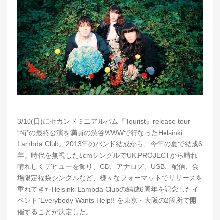
3/10(日)にセカンドミニアルバム『Tourist』release tour
“街”の最終公演を満員の渋谷WWWで行なったHelsinki
Lambda Club。2013年のバンド結成から、今年の夏で結成6
年。時代を無視した8cmシングルでUK.PROJECTから晴れ
晴れしくデビューを飾り、CD、アナログ、USB、配信、会
場限定福袋シングルなど、様々なフォーマットでリリースを
重ねてきたHelsinki Lambda Clubの結成6周年を記念したイ
ベント“Everybody Wants Help!!”を東京・大阪の2箇所で開
催することが決定した。