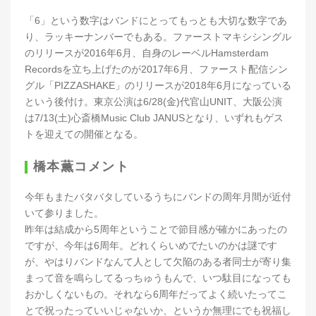
「6」という数字はバンドにとってもっとも大切な数字であ
り、ラッキーナンバーでもある。ファーストマキシシングル
のリリースが2016年6月、自身のレーベルHamsterdam
Recordsを立ち上げたのが2017年6月、ファースト配信シン
グル「PIZZASHAKE」のリリースが2018年6月になっている
という後付け。東京公演は6/28(金)代官山UNIT、大阪公演
は7/13(土)心斎橋Music Club JANUSとなり、いずれもゲス
トを迎えての開催となる。
橋本薫コメント
今年もまたバタバタしているうちにバンドの周年月間が近付
いて参りました。
昨年は結成から5周年ということで節目感が確かにあったの
ですが、今年は6周年。どれくらいめでたいのかは謎です
が、やはりバンドなんて人として欠陥のある者同士が寄り集
まって音を鳴らしてるっちゅうもんで、いつ駄目になっても
おかしくないもの。それなら6周年だってよく続いたってこ
とで祝ったっていいじゃないか、というか無理にでも祝福し