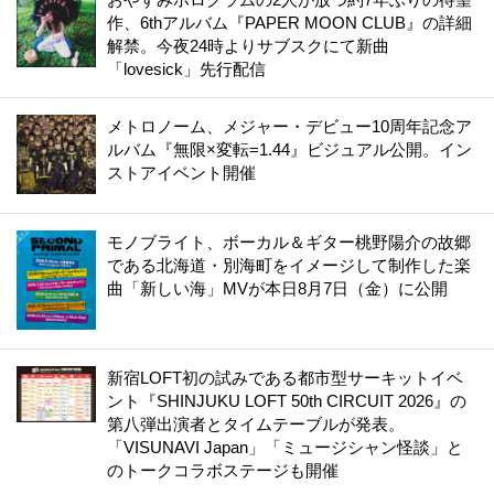
作、6thアルバム『PAPER MOON CLUB』の詳細
解禁。今夜24時よりサブスクにて新曲
「lovesick」先行配信
メトロノーム、メジャー・デビュー10周年記念ア
ルバム『無限×変転=1.44』ビジュアル公開。イン
ストアイベント開催
モノブライト、ボーカル＆ギター桃野陽介の故郷
である北海道・別海町をイメージして制作した楽
曲「新しい海」MVが本日8月7日（金）に公開
新宿LOFT初の試みである都市型サーキットイベ
ント『SHINJUKU LOFT 50th CIRCUIT 2026』の
第八弾出演者とタイムテーブルが発表。
「VISUNAVI Japan」「ミュージシャン怪談」と
のトークコラボステージも開催