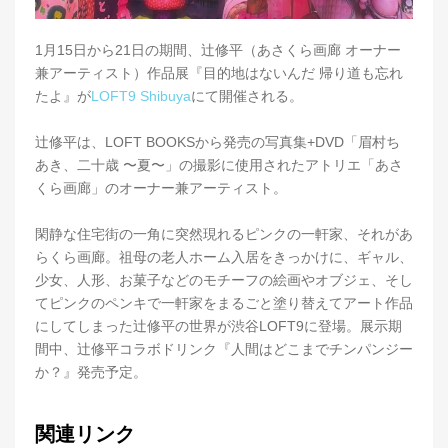
1月15日から21日の期間、辻修平（あさくら画廊 オーナー
兼アーティスト）作品展『目的地はないんだ 帰り道も忘れ
たよ』が
LOFT9 Shibuya
にて開催される。
辻修平は、LOFT BOOKSから発売の写真集+DVD「眉村ち
あき、二十歳 〜夏〜」の撮影に使用されたアトリエ「あさ
くら画廊」のオーナー兼アーティスト。
閑静な住宅街の一角に突然現れるピンクの一軒家、それがあ
らくら画廊。祖母の老人ホーム入居をきっかけに、ギャル、
少女、人形、お菓子などのモチーフの絵画やオブジェ、そし
てピンクのペンキで一軒家をまるごと塗り替えてアート作品
にしてしまった辻修平の世界が渋谷LOFT9に登場。展示期
間中、辻修平コラボドリンク『人間はどこまでチンパンジー
か？』発売予定。
関連リンク