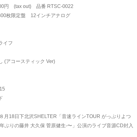
円 (tax out) 品番 RTSC-0022
300枚限定盤 12インチアナログ
. スローライフ
し (アコースティック Ver)
115
ード
年８月18日下北沢SHELTER「音速ラインTOUR がっぷりよつ
13年ぶりの藤井 大久保 菅原健生-〜」公演のライブ音源CD封入