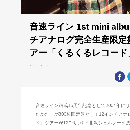
音速ライン 1st mini 
チアナログ完全生産限定
アー「くるくるレコード
2018.09.30
音速ライン結成15周年記念として2004年
たかた」が300枚限定盤として12インチア
ド」ツアーが12/16より下北沢シェルター