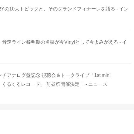
RSARYの10大トピックと、そのグランドフィナーレを語る - イン
音速ライン黎明期の名盤が今Vinylとして今よみがえる - イ
2インチアナログ盤記念 視聴会＆トークライブ「1st mini
「くるくるレコード」 前昼祭開催決定！ - ニュース