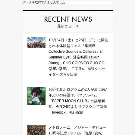
データを取得できませんでした
RECENT NEWS
最新ニュース
10月24日（土）と25日（日）に開催
される体験型フェス『集楽座
Collective Sounds & Cultures』に
Summer Eye、滞空時間 Taikuh
Jikang、CHO CO PA CO CHO CO
QUIN QUIN、Ｔ字路s、民謡クルセ
イダーズらが出演
おやすみホログラムの2人が放つ約7
年ぶりの待望作、6thアルバム
『PAPER MOON CLUB』の詳細解
禁。今夜24時よりサブスクにて新曲
「lovesick」先行配信
メトロノーム、メジャー・デビュー
10周年記念アルバム『無限×変転