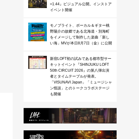
=1.44』ビジュアル公開。インストア
イベント開催
モノブライト、ボーカル＆ギター桃
野陽介の故郷である北海道・別海町
をイメージして制作した楽曲「新し
い海」MVが本日8月7日（金）に公開
新宿LOFT初の試みである都市型サー
キットイベント『SHINJUKU LOFT
50th CIRCUIT 2026』の第八弾出演
者とタイムテーブルが発表。
「VISUNAVI Japan」「ミュージシャ
ン怪談」とのトークコラボステージ
も開催