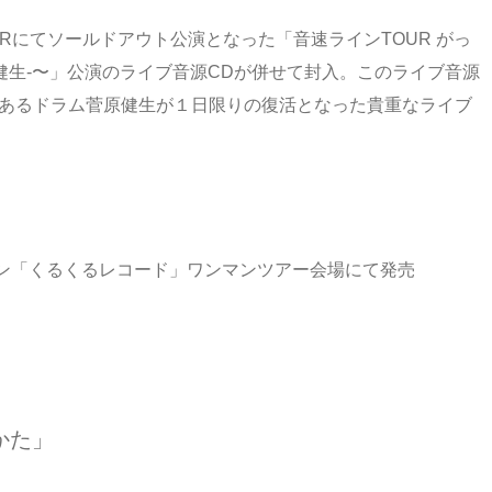
TERにてソールドアウト公演となった「音速ラインTOUR がっ
菅原健生-〜」公演のライブ音源CDが併せて封入。このライブ音源
であるドラム菅原健生が１日限りの復活となった貴重なライブ
ン「くるくるレコード」ワンマンツアー会場にて発売
かた」