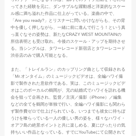
ってきた経験を元に、ダンサブルな躍動感と洋楽的なスケー
ル感に満ち溢れた作品に仕上がっている。楽曲の中で、
「Are you ready?」とリスナーに問いかけながらも、その背
中を優しく押しながら、一緒に前に進んで行こう！という真
っ直ぐなその姿勢は、新たなCRAZY WEST MOUNTAINの
所信表明とも受け取れ、今後のスケール・アップを期待させ
る。当シングルは、タワーレコード新宿店とタワーレコード
渋谷店のみで購入可能となる。
また、「トレイルラン」のカップリング曲として収録される
「Mr.オンタイム」のミュージックビデオは、全編ハワイ撮
影で製作された意欲作である。実は、このミュージックビデ
オはこのボーカルの鶴岡が、兄の結婚式でハワイを訪れる機
会を狙って企画され、監督／主演／撮影（iPhone）／編集
などの全てを鶴岡が単独で行い、全編ハワイ撮影にも関わら
ず製作費ゼロで仕上げられている。いつまでも彼女に待ちぼ
うけを喰らっている一人の優しい男の姿を、様々なハワイ・
オアフ島の絶景ポイントと共に楽しめる、夏にぴったりの気
持ちいい作品となっている。すでにYouTubeにて公開されて