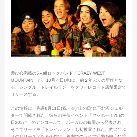
遊び心満載の5人組ロックバンド「CRAZY WEST
MOUNTAIN」が、10月４日(水)に、約２年ぶりの新作とな
る、シングル「トレイルラン」をタワーレコード店舗限定で
リリースする。
この情報は、先週8月11日(祝・金)“山の日”に下北沢シェル
ターで開催された、彼らの主催イベント「ヤッホー！?山の
日2017?」のアンコールで、ボーカルの鶴岡から発表され、
そこでリード曲「トレイルラン」も初披露された。約２年ぶ
りのリリースとなる今作は、都内でのライブ活動を中心に培