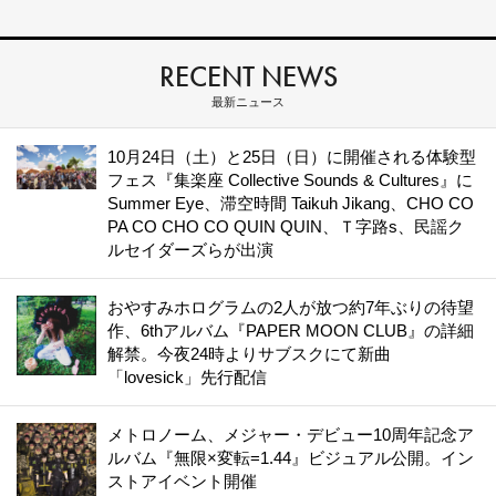
RECENT NEWS
最新ニュース
10月24日（土）と25日（日）に開催される体験型
フェス『集楽座 Collective Sounds & Cultures』に
Summer Eye、滞空時間 Taikuh Jikang、CHO CO
PA CO CHO CO QUIN QUIN、Ｔ字路s、民謡ク
ルセイダーズらが出演
おやすみホログラムの2人が放つ約7年ぶりの待望
作、6thアルバム『PAPER MOON CLUB』の詳細
解禁。今夜24時よりサブスクにて新曲
「lovesick」先行配信
メトロノーム、メジャー・デビュー10周年記念ア
ルバム『無限×変転=1.44』ビジュアル公開。イン
ストアイベント開催