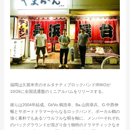
福岡は久留米市のオルタナティブロックバンドIRIKOが
10/26に全国流通盤のミニアルバムをリリースする。
彼らは2004年結成。Gt/Vo.鶴浩幸、Ba.山田恭兵、G.中西伸
暢とサポートドラマーからなるロックバンド。ボーカル鶴の
強く素朴でもあるソウルフルな唄を軸に、メンバーそれぞれ
のバックグラウンドが混ざり合う独特のドラマティックなオ