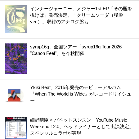
インナージャーニー、メジャー1st EP「その瓶を
覗けば」発売決定。「クリームソーダ（猛暑
ver.）」収録のアナログ盤も
syrup16g、全国ツアー『syrup16g Tour 2026
"Canon Feel"』を今秋開催
Ykiki Beat、2015年発売のデビューアルバム
『When The World is Wide』がレコードリイシュ
ー
細野晴臣 × パペットスンスン「YouTube Music
Weekend 12.0」ヘッドライナーとして出演決定。
スペシャルコラボが実現