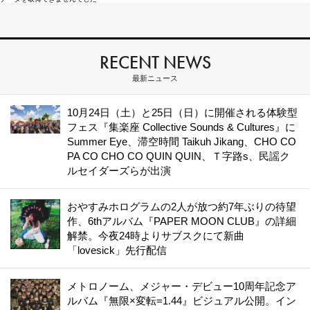
RECENT NEWS
最新ニュース
10月24日（土）と25日（日）に開催される体験型
フェス『集楽座 Collective Sounds & Cultures』に
Summer Eye、滞空時間 Taikuh Jikang、CHO CO
PA CO CHO CO QUIN QUIN、Ｔ字路s、民謡ク
ルセイダーズらが出演
おやすみホログラムの2人が放つ約7年ぶりの待望
作、6thアルバム『PAPER MOON CLUB』の詳細
解禁。今夜24時よりサブスクにて新曲
「lovesick」先行配信
メトロノーム、メジャー・デビュー10周年記念ア
ルバム『無限×変転=1.44』ビジュアル公開。イン