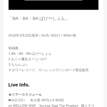
「BA・BA・BA ばけ〜しょん」
2016年3月23日発売 / SLRL-92017 / ¥926+税
収録曲
1.BA・BA・BA ばけ〜しょん
2.おジャ魔女カーニバル!!
3.ちちんぷい
※タワーレコード、ヴィレッジヴァンガード限定販売
Live Info.
★ツアースケジュール
■03/27(日） 名古屋 APOLLO BASE
w) MELLOW SHiP、Survive Said The Prophet、鏡トナリ