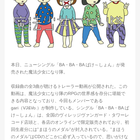
本日、ニューシングル「BA・BA・BA ばけ～しょん」が発
売された魔法少女になり隊。
収録曲の全3曲が聴けるトレーラー動画が公開された。この
動画は、魔法少女になり隊のRPGの世界感を存分に堪能で
きる内容となっており、今回もメンバーである
gari（VJ&Vo.）が制作している。シングル「BA・BA・BA ば
け～しょん」は、全国のヴィレッジヴァンガード・タワーレ
コード店頭と、各店のオンラインで限定販売されており、初
回生産分には”まほうのメダル”が封入されている。”まほう
のメダル”はCDのどこかに必ず入っているので、思いがけな