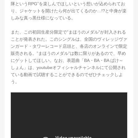
隊というRPG”を楽しんでほしいという想いが込められてお
り、ジャケットを開けたら何が出てくるのか…!?と中身が楽
しみな真っ黒仕様になっている。
また、この初回生産分限定で”まほうのメダル"が封入される
ことが発表された。このシングルは、全国のヴィレッジヴァ
ンガード・タワーレコード店頭と、各店のオンラインで限定
販売される。”まほうのメダル”は数に限りがあるので、早め
にゲットしてほしい。なお、表題曲「BA・BA・BA ばけ～
しょん」は、youtubeオフィシャルチャンネルにて公開され
ている動画で試聴することができるのでぜひチェックしよ
う。