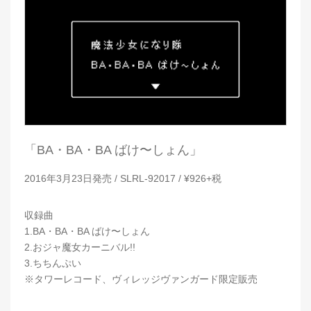
「BA・BA・BA ばけ〜しょん」
2016年3月23日発売 / SLRL-92017 / ¥926+税
収録曲
1.BA・BA・BA ばけ〜しょん
2.おジャ魔女カーニバル!!
3.ちちんぷい
※タワーレコード、ヴィレッジヴァンガード限定販売