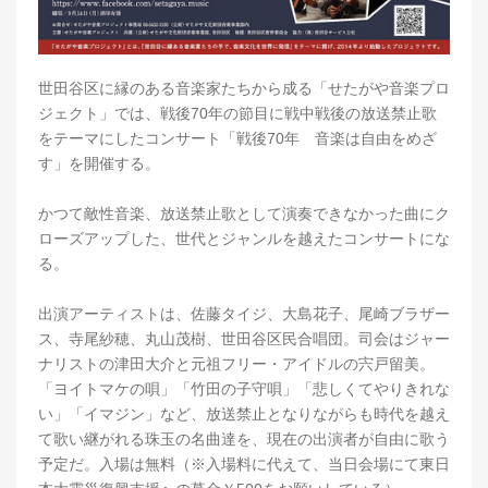
世田谷区に縁のある音楽家たちから成る「せたがや音楽プロ
ジェクト」では、戦後70年の節目に戦中戦後の放送禁止歌
をテーマにしたコンサート「戦後70年 音楽は自由をめざ
す」を開催する。
かつて敵性音楽、放送禁止歌として演奏できなかった曲にク
ローズアップした、世代とジャンルを越えたコンサートにな
る。
出演アーティストは、佐藤タイジ、大島花子、尾崎ブラザー
ス、寺尾紗穂、丸山茂樹、世田谷区民合唱団。司会はジャー
ナリストの津田大介と元祖フリー・アイドルの宍戸留美。
「ヨイトマケの唄」「竹田の子守唄」「悲しくてやりきれな
い」「イマジン」など、放送禁止となりながらも時代を越え
て歌い継がれる珠玉の名曲達を、現在の出演者が自由に歌う
予定だ。入場は無料（※入場料に代えて、当日会場にて東日