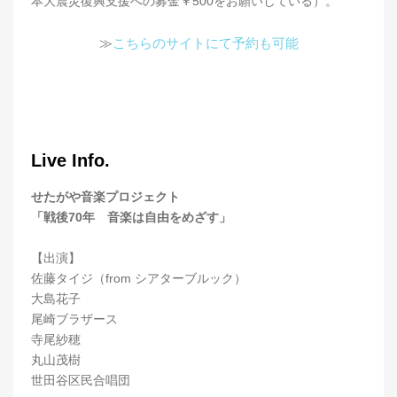
本大震災復興支援への募金￥500をお願いしている）。
≫
こちらのサイトにて予約も可能
Live Info.
せたがや音楽プロジェクト
「戦後70年 音楽は自由をめざす」
【出演】
佐藤タイジ（from シアターブルック）
大島花子
尾崎ブラザース
寺尾紗穂
丸山茂樹
世田谷区民合唱団