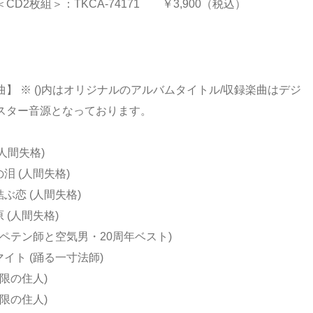
CD2枚組＞：TKCA-74171 ￥3,900（税込）
曲】 ※ ()内はオリジナルのアルバムタイトル/収録楽曲はデジ
スター音源となっております。
(人間失格)
の泪 (人間失格)
結ぶ恋 (人間失格)
原 (人間失格)
 (ペテン師と空気男・20周年ベスト)
マイト (踊る一寸法師)
無限の住人)
無限の住人)