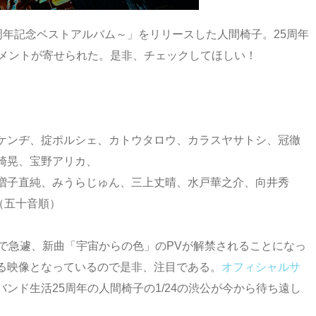
5周年記念ベストアルバム～」をリリースした人間椅子。25周年
コメントが寄せられた。是非、チェックしてほしい！
ケンヂ、掟ポルシェ、カトウタロウ、カラスヤサトシ、冠徹
崎晃、宝野アリカ、
増子直純、みうらじゅん、三上丈晴、水戸華之介、向井秀
（五十音順）
で急遽、新曲「宇宙からの色」のPVが解禁されることになっ
る映像となっているので是非、注目である。
オフィシャルサ
ンド生活25周年の人間椅子の1/24の渋公が今から待ち遠し