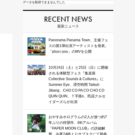
データを取得できませんでした
RECENT NEWS
最新ニュース
Panorama Panama Town、主催フェ
スの第1弾出演アーティストを発表。
「plus∈you」のMVを公開
10月24日（土）と25日（日）に開催
される体験型フェス『集楽座
Collective Sounds & Cultures』に
Summer Eye、滞空時間 Taikuh
Jikang、CHO CO PA CO CHO CO
QUIN QUIN、Ｔ字路s、民謡クルセ
イダーズらが出演
おやすみホログラムの2人が放つ約7
年ぶりの待望作、6thアルバム
『PAPER MOON CLUB』の詳細解
禁。今夜24時よりサブスクにて新曲