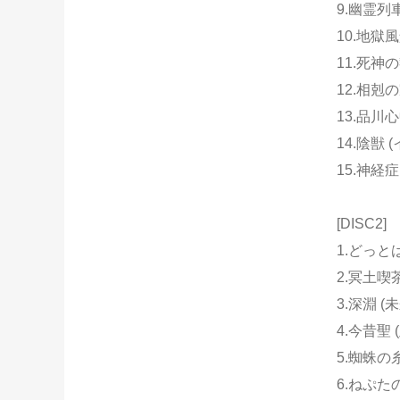
9.幽霊列
10.地獄
11.死神
12.相剋の
13.品川心
14.陰獣
15.神経
[DISC2]
1.どっと
2.冥土喫
3.深淵 (
4.今昔聖 
5.蜘蛛の糸
6.ねぷた