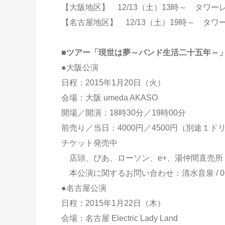
【大阪地区】 12/13（土）13時～ タワ
【名古屋地区】 12/13（土）19時～ タ
■ツアー「現世は夢～バンド生活二十五年～
●大阪公演
日程：2015年1月20日（火）
会場：大阪 umeda AKASO
開場／開演：18時30分／19時00分
前売り／当日：4000円／4500円（別途１ド
チケット発売中
店頭、ぴあ、ローソン、e+、湯仲間直売所
本公演に関するお問い合わせ：清水音泉 / 06-635
●名古屋公演
日程：2015年1月22日（木）
会場：名古屋 Electric Lady Land