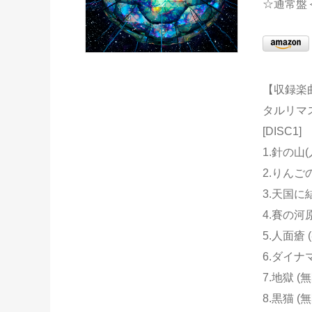
☆通常盤＜
【収録楽
タルリマ
[DISC1]
1.針の山
2.りんご
3.天国に
4.賽の河
5.人面瘡
6.ダイナ
7.地獄 (
8.黒猫 (