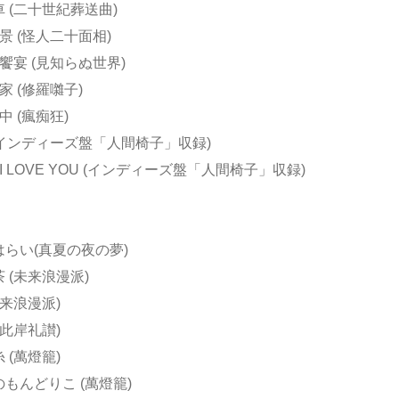
車 (二十世紀葬送曲)
風景 (怪人二十面相)
の饗宴 (見知らぬ世界)
家 (修羅囃子)
中 (瘋痴狂)
 (インディーズ盤「人間椅子」収録)
症I LOVE YOU (インディーズ盤「人間椅子」収録)
はらい(真夏の夜の夢)
茶 (未来浪漫派)
未来浪漫派)
(此岸礼讃)
 (萬燈籠)
のもんどりこ (萬燈籠)