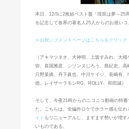
本日、12/3に2枚組ベスト盤「現世は夢～2
を記念して各界の著名人25人からのお祝い
≫お祝いコメントページはこちらをクリック
（アキマツネオ、犬神明、上坂すみれ、大槻
弥、喜国雅彦、シソンヌじろう、島紀史、高
只野菜摘、丹下眞也、中川ケイジ、長嶋有、
徳、レイザーラモンRG、ROLLY、和田誠）
そして、今夜21時からのニコニコ動画の特番
た。こちらは、全編外ロケでホラー感も伝わ
イト
もリニューアルし、ますます勢いが増すバ
いものである。