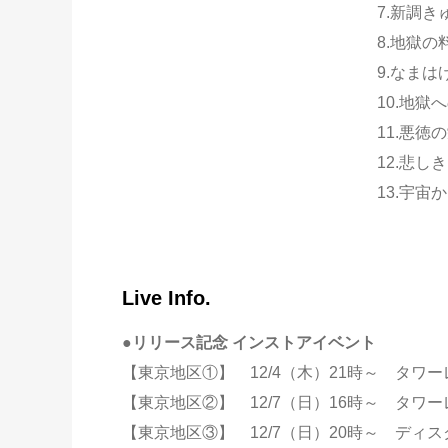
7.新調き
8.地獄の
9.なまは
10.地獄
11.悪徳
12.悲し
13.宇宙
Live Info.
●リリース記念 インストアイベント
【東京地区①】 12/4（木）21時～ タワ
【東京地区②】 12/7（日）16時～ タワ
【東京地区③】 12/7（日）20時～ ディ