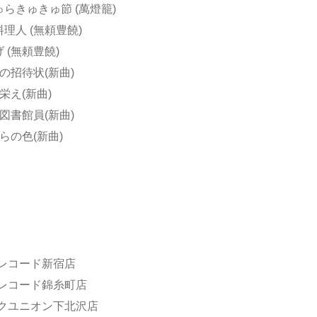
ゅらきゅきゅ節 (萬燈籠)
料理人 (無頼豊饒)
げ (無頼豊饒)
への招待状(新曲)
の栄え(新曲)
き図書館員(新曲)
からの色(新曲)
ーレコード新宿店
ーレコード錦糸町店
スクユニオン下北沢店