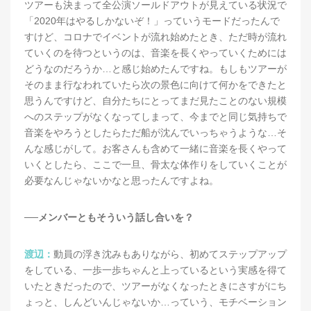
ツアーも決まって全公演ソールドアウトが見えている状況で
「2020年はやるしかないぞ！」っていうモードだったんで
すけど、コロナでイベントが流れ始めたとき、ただ時が流れ
ていくのを待つというのは、音楽を長くやっていくためには
どうなのだろうか…と感じ始めたんですね。もしもツアーが
そのまま行なわれていたら次の景色に向けて何かをできたと
思うんですけど、自分たちにとってまだ見たことのない規模
へのステップがなくなってしまって、今までと同じ気持ちで
音楽をやろうとしたらただ船が沈んでいっちゃうような…そ
んな感じがして。お客さんも含めて一緒に音楽を長くやって
いくとしたら、ここで一旦、骨太な体作りをしていくことが
必要なんじゃないかなと思ったんですよね。
──メンバーともそういう話し合いを？
渡辺：
動員の浮き沈みもありながら、初めてステップアップ
をしている、一歩一歩ちゃんと上っているという実感を得て
いたときだったので、ツアーがなくなったときにさすがにち
ょっと、しんどいんじゃないか…っていう、モチベーション