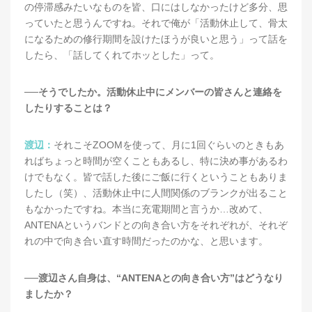
の停滞感みたいなものを皆、口にはしなかったけど多分、思
っていたと思うんですね。それで俺が「活動休止して、骨太
になるための修行期間を設けたほうが良いと思う」って話を
したら、「話してくれてホッとした」って。
──そうでしたか。活動休止中にメンバーの皆さんと連絡を
したりすることは？
渡辺：
それこそZOOMを使って、月に1回ぐらいのときもあ
ればちょっと時間が空くこともあるし、特に決め事があるわ
けでもなく。皆で話した後にご飯に行くということもありま
したし（笑）、活動休止中に人間関係のブランクが出ること
もなかったですね。本当に充電期間と言うか…改めて、
ANTENAというバンドとの向き合い方をそれぞれが、それぞ
れの中で向き合い直す時間だったのかな、と思います。
──渡辺さん自身は、“ANTENAとの向き合い方”はどうなり
ましたか？