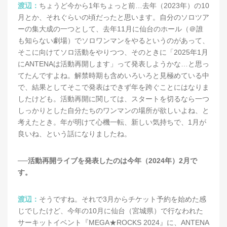
渡辺：
ちょうど今から1年ちょっと前…去年（2023年）の10
月とか、それぐらいの頃だったと思います。自分のソロツア
ーの集大成の一つとして、去年11月に仙台のホール（＠誰
も知らない劇場）でソロワンマンをやるというのがあって、
そこに向けてソロ活動をやりつつ、そのときに「2025年1月
にANTENAは活動再開します」って発表しようかな…と思っ
てたんですよね。解禁時期も含めいろいろと見極めている中
で、結果としてそこで発表はできず年を跨ぐことにはなりま
したけども。活動再開に関しては、スタートを切るなら一つ
しっかりとした自分たちのワンマンの場所が欲しいよね、と
考えたとき。年が明けて心機一転、新しい気持ちで、1月が
良いね、という話になりましたね。
──活動再開ライブを発表したのは今年（2024年）2月で
す。
渡辺：
そうですね。それで3月からチケット予約を始めた感
じでしたけど、今年の10月に仙台（宮城県）で行なわれた
サーキットイベント『MEGA★ROCKS 2024』に、ANTENA