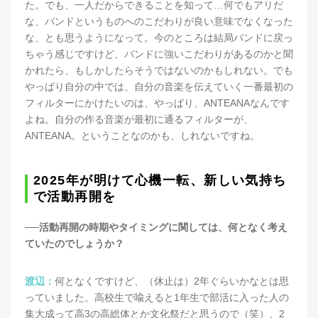
た。でも、一人だからできることを知って…何でもアリだ
な、バンドというものへのこだわりが良い意味でなくなった
な、とも思うようになって。今のところは結局バンドに戻っ
ちゃう感じですけど、バンドに強いこだわりがあるのかと聞
かれたら、もしかしたらそうではないのかもしれない。でも
やっぱり自分の中では、自分の音楽を伝えていく一番最初の
フィルターにかけたいのは、やっぱり、ANTEANAなんです
よね。自分の作る音楽が最初に通るフィルターが、
ANTEANA。ということなのかも、しれないですね。
2025年が明けて心機一転、新しい気持ち
で活動再開を
──活動再開の時期やタイミングに関しては、何となく考え
ていたのでしょうか？
渡辺：
何となくですけど、（休止は）2年ぐらいかなとは思
っていました。高校生で喩えると1年生で部活に入った人の
集大成って高3の高総体とか文化祭だと思うので（笑）、2