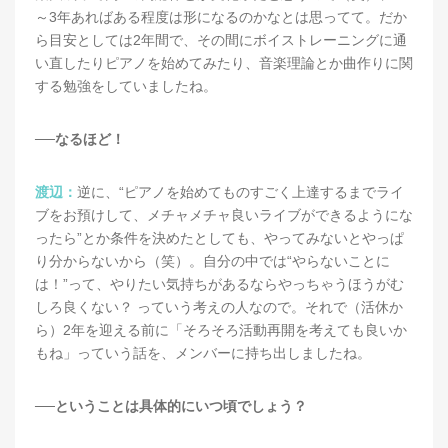
～3年あればある程度は形になるのかなとは思ってて。だか
ら目安としては2年間で、その間にボイストレーニングに通
い直したりピアノを始めてみたり、音楽理論とか曲作りに関
する勉強をしていましたね。
──なるほど！
渡辺：
逆に、“ピアノを始めてものすごく上達するまでライ
ブをお預けして、メチャメチャ良いライブができるようにな
ったら”とか条件を決めたとしても、やってみないとやっぱ
り分からないから（笑）。自分の中では“やらないことに
は！”って、やりたい気持ちがあるならやっちゃうほうがむ
しろ良くない？ っていう考えの人なので。それで（活休か
ら）2年を迎える前に「そろそろ活動再開を考えても良いか
もね」っていう話を、メンバーに持ち出しましたね。
──ということは具体的にいつ頃でしょう？