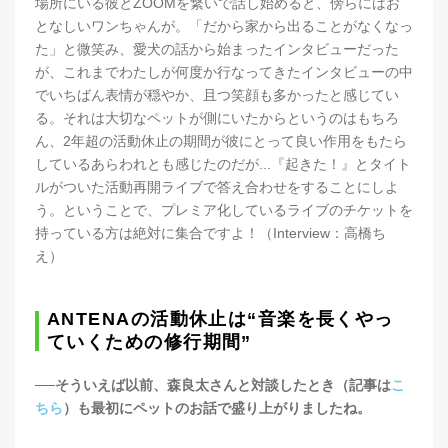
場所にいる彼とZOOMを繋いで話し始めると、傍らにはお
となしいワンちゃんが。「だから家から出ることがなくなっ
た」と微笑み、愛犬の話から始まったインタビューだった
が、これまでわたしが何度か行なってきたインタビューの中
でいちばん表情が穏やか、且つ笑顔も多かったと感じてい
る。それは大切なペットが側にいたからというのはもちろ
ん、2年超の活動休止の期間が彼にとって良い作用をもたら
しているあらわれとも感じたのだが...『起きた！』とタイト
ルがついた活動再開ライブで答え合わせをすることにしよ
う。ということで、プレミア化しているライブのチケットを
持っている方は絶対に集合ですよ！（Interview：高橋ち
え）
ANTENAの活動休止は“音楽を長くやっ
ていくための修行期間”
──そういえば以前、森良太さんと対談したとき（記事は
こ
ちら
）も最初にペットのお話で盛り上がりましたね。