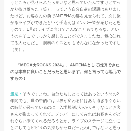
うところが見せられたら良いなと思っていたんですけどすっ
かり抜け落ちた（笑）、っていう自分自身の課題はありまし
たけど、お客さんの前でANTENAの姿を見せられて、次に繋
がるライブができたという手応えはメンバー皆が感じたと思
うので。1月のライブに向けてこんなこともできるな、とい
うのをそこでしっかり感じることができましたね。気心知れ
てる人たちだし、演奏のミスとかもそんなになかったですし
（笑）。
──『MEGA★ROCKS 2024』、ANTENAとして出演できた
のは本当に良いことだったと思います。何と言っても地元で
すもの！
渡辺：
そうですよね。自分たちにとってはあっという間の2
年間でも、世の中的には世界が変わるにはあり過ぎるぐらい
の時間が経っているのに、入場規制がかかりそうなほどお客
さんが集まってくれて。メンバーにしてみればお客さんがど
れぐらい来てくれるだろうとか、ライブのステージに立つこ
とにしてもビビりの気持ちがゼロだったわけではないと思う