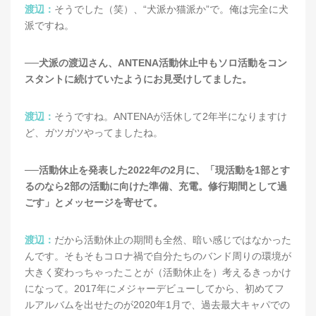
渡辺：
そうでした（笑）、“犬派か猫派か”で。俺は完全に犬
派ですね。
──犬派の渡辺さん、ANTENA活動休止中もソロ活動をコン
スタントに続けていたようにお見受けしてました。
渡辺：
そうですね。ANTENAが活休して2年半になりますけ
ど、ガツガツやってましたね。
──活動休止を発表した2022年の2月に、「現活動を1部とす
るのなら2部の活動に向けた準備、充電。修行期間として過
ごす」とメッセージを寄せて。
渡辺：
だから活動休止の期間も全然、暗い感じではなかった
んです。そもそもコロナ禍で自分たちのバンド周りの環境が
大きく変わっちゃったことが（活動休止を）考えるきっかけ
になって。2017年にメジャーデビューしてから、初めてフ
ルアルバムを出せたのが2020年1月で、過去最大キャパでの