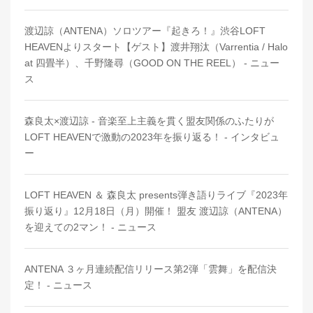
渡辺諒（ANTENA）ソロツアー『起きろ！』渋谷LOFT
HEAVENよりスタート【ゲスト】渡井翔汰（Varrentia / Halo
at 四畳半）、千野隆尋（GOOD ON THE REEL） - ニュー
ス
森良太×渡辺諒 - 音楽至上主義を貫く盟友関係のふたりが
LOFT HEAVENで激動の2023年を振り返る！ - インタビュ
ー
LOFT HEAVEN ＆ 森良太 presents弾き語りライブ『2023年
振り返り』12月18日（月）開催！ 盟友 渡辺諒（ANTENA）
を迎えての2マン！ - ニュース
ANTENA ３ヶ月連続配信リリース第2弾「雲舞」を配信決
定！ - ニュース