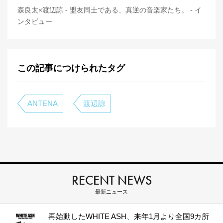
森良太×渡辺諒 - 盟友同士である、真逆の音楽家たち。 - イ
ンタビュー
この記事につけられたタグ
ANTENA
渡辺諒
RECENT NEWS
最新ニュース
再始動したWHITE ASH、来年1月より全国9カ所