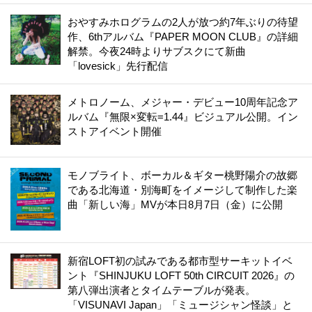
おやすみホログラムの2人が放つ約7年ぶりの待望
作、6thアルバム『PAPER MOON CLUB』の詳細
解禁。今夜24時よりサブスクにて新曲
「lovesick」先行配信
メトロノーム、メジャー・デビュー10周年記念ア
ルバム『無限×変転=1.44』ビジュアル公開。イン
ストアイベント開催
モノブライト、ボーカル＆ギター桃野陽介の故郷
である北海道・別海町をイメージして制作した楽
曲「新しい海」MVが本日8月7日（金）に公開
新宿LOFT初の試みである都市型サーキットイベ
ント『SHINJUKU LOFT 50th CIRCUIT 2026』の
第八弾出演者とタイムテーブルが発表。
「VISUNAVI Japan」「ミュージシャン怪談」と