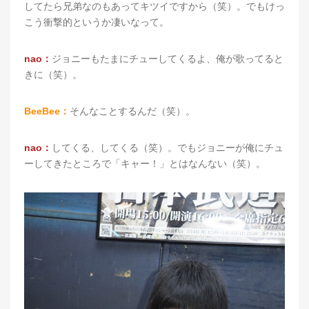
してたら兄弟なのもあってキツイですから（笑）。でもけっ
こう衝撃的というか凄いなって。
nao：
ジョニーもたまにチューしてくるよ、俺が歌ってると
きに（笑）。
BeeBee：
そんなことするんだ（笑）。
nao：
してくる、してくる（笑）。でもジョニーが俺にチュ
ーしてきたところで「キャー！」とはなんない（笑）。