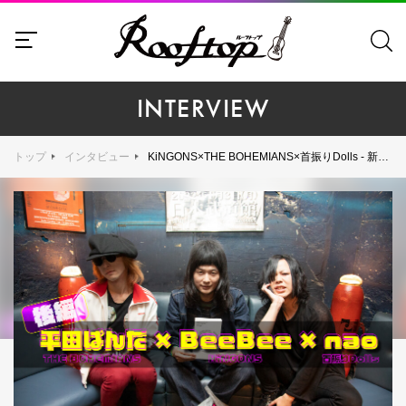
INTERVIEW
トップ
インタビュー
KiNGONS×THE BOHEMIANS×首振りDolls - 新企画『LIVE to LIVE』開催直前！3組のボーカリストたちが今まで語ってこなかったバンドの秘話を語り尽くす！【後編】