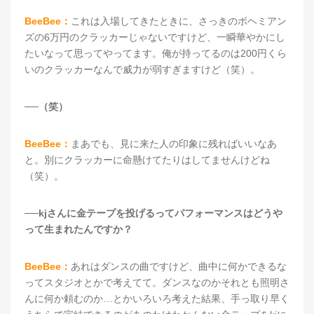
BeeBee：
これは入場してきたときに、さっきのボヘミアン
ズの6万円のクラッカーじゃないですけど、一瞬華やかにし
たいなって思ってやってます。俺が持ってるのは200円くら
いのクラッカーなんで威力が弱すぎますけど（笑）。
──（笑）
BeeBee：
まあでも、見に来た人の印象に残ればいいなあ
と。別にクラッカーに命懸けてたりはしてませんけどね
（笑）。
──kjさんに金テープを投げるってパフォーマンスはどうや
って生まれたんですか？
BeeBee：
あれはダンスの曲ですけど、曲中に何かできるな
ってスタジオとかで考えてて。ダンスなのかそれとも照明さ
んに何か頼むのか…とかいろいろ考えた結果、手っ取り早く