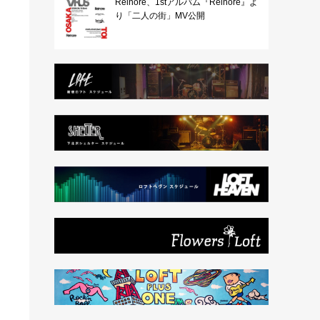
Reinore、1stアルバム『Reinore』よ
り「二人の街」MV公開