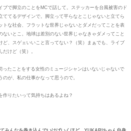
イブで脚立のことをMCで話して。ステッカーを台風被害のド
立ててるデザインで。脚立って平らなとこじゃないと立てら
ットな社会、フラットな世界じゃないとダメだってことを表
のないとこ。地球は差別のない世界じゃなきゃダメってこと
けど、スゲェいいこと言ってない？（笑）まぁでも、ライブ
んだけど（笑）。
切ったことをする女性のミュージシャンはいないじゃないで
うのが、私の仕事かなって思うので。
を作りたいって気持ちはあるよね？
てみんなを巻き込んでいけばいくほど、YUKARIちゃん自身