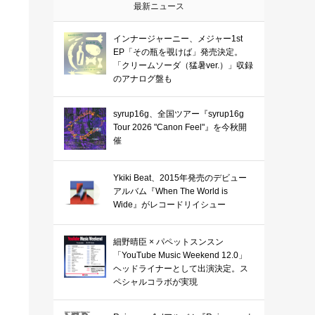
最新ニュース
インナージャーニー、メジャー1st
EP「その瓶を覗けば」発売決定。
「クリームソーダ（猛暑ver.）」収録
のアナログ盤も
syrup16g、全国ツアー『syrup16g
Tour 2026 "Canon Feel"』を今秋開
催
Ykiki Beat、2015年発売のデビュー
アルバム『When The World is
Wide』がレコードリイシュー
細野晴臣 × パペットスンスン
「YouTube Music Weekend 12.0」
ヘッドライナーとして出演決定。ス
ペシャルコラボが実現