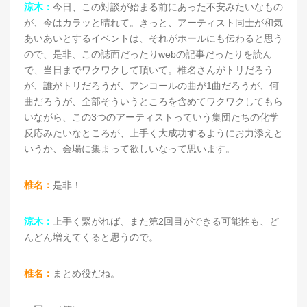
涼木：
今日、この対談が始まる前にあった不安みたいなもの
が、今はカラッと晴れて。きっと、アーティスト同士が和気
あいあいとするイベントは、それがホールにも伝わると思う
ので、是非、この誌面だったりwebの記事だったりを読ん
で、当日までワクワクして頂いて。椎名さんがトリだろう
が、誰がトリだろうが、アンコールの曲が1曲だろうが、何
曲だろうが、全部そういうところを含めてワクワクしてもら
いながら、この3つのアーティストっていう集団たちの化学
反応みたいなところが、上手く大成功するようにお力添えと
いうか、会場に集まって欲しいなって思います。
椎名：
是非！
涼木：
上手く繋がれば、また第2回目ができる可能性も、ど
んどん増えてくると思うので。
椎名：
まとめ役だね。