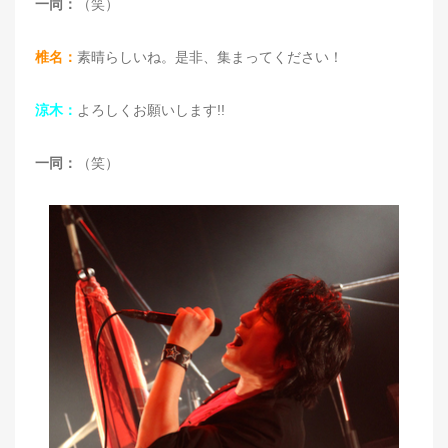
一同：
（笑）
椎名：
素晴らしいね。是非、集まってください！
涼木：
よろしくお願いします!!
一同：
（笑）