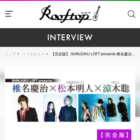
INTERVIEW
トップ
インタビュー
【完全版】 SHINJUKU LOFT presents 椎名慶治×松本明人（真空ホロウ）×涼木聡（Yeti）（web Rooftop2017年10月号）