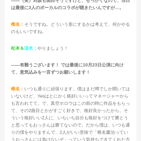
——（笑）対談も面白そうですけど、せっかくなので、当日
は最後に3人のボーカルのコラボが聴きたいんですが…。
椎名：
そうですね。どういう形にするかは考えて、何かやる
のもいいですね。
松本＆
涼木：
やりましょう！
——有難うございます！ では最後に10月23日公演に向け
て、意気込みを一言ずつお願いします！
椎名：
いつも通りに頑張ります。僕はまだ噂でしか聞いては
いないけど、Yetiはとにかく格好いいってマネージャーから
も言われてて。で、真空ホロウはこの前の時に作品をもらっ
て、その2曲目とかがすごく好きで、格好良かったから。そ
ういう格好いい2人に、いちいち自分も格好をつけて勝とう
と思ってもおっさんは勝てないので。だから僕は、いつも通
りの僕をやりますんで、2人がいい意味で「椎名慶治ってい
うおっさんには負けないぞ」っていう気持ちできてくれた方