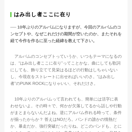
はみ出し者ここに在り
── 10年ぶりのアルバムになりますが、今回のアルバムのコ
ンセプトや、なぜこれだけの期間が空いたのか、またそれを
経て今作を作るに至った経緯を教えて下さい。
アルバムのコンセプトっていうか、いつもテーマになるの
は、“はみ出し者ここに在り”ってことかな。曲にしても歌詞
にしても、飾り立てて見栄はるほどの行動はしちゃいない
し、今現在をストレートに出せればいいのさ。“はみ出し
者”のPUNK ROCKになりゃいい、それだけさ。
10年ぶりのアルバムって言われても、簡単には活字に表
わせないよ。その時々で、何かが欠落してるから話しや行動
がまとまらないんだよね。逆にアルバム作れる時って、条件
が揃ったからか？ 答えはNOだろ。バンドの誰かの情熱だ
か、暴走だか、強行突破だったりね。どこのバンドも、とに