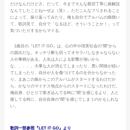
だけなんだけどさ。だって、今までそんな親切丁寧に曲解説
なんてしたことねーぜよ（笑）。ただこんなフリされること
によって、振り返ってみたり。俺も自分でアルバムの曲聴い
て、歌詞見て、自分で「なるほど、そういうことか！」って
気づいたりするからマイる。
1曲目の『LET IT GO』は、心の中や現実社会の“闇”から
の脱出だな。キッチリ断ち切ってオサラバしなきゃならない
人や事柄がある。人生は人による影響が強いから
な、、、、。大事な人が消えてしまったり、悪い関係が続い
てしまったり、自分が人を傷つけてるのを分からなかった
り。まあこの曲からこのアルバムがスタートするわけだか
ら、かなりのマイナス地点からのスタートになったわけだ。
俺自身、ひとりで塞ぎ込んでる時に“闇”を感じるより、人と
接してる時に、自分自身の“闇”を感じてしまうのかもしれな
い。
歌詞一部参照『LET IT GO』より