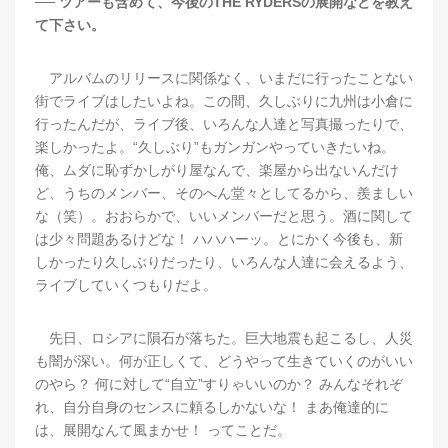
── ツアーも含めて、今後のTHE RYDERSの展開などを教え
て下さい。
アルバムのリリースに関係なく、いまだに行ったことない
街でライブはしたいよね。この間、久しぶりに九州は小倉に
行ったんだが、ライブ後、いろんな人達と写真撮ったりで、
楽しかったよ。“久しぶり”もガンガンやっていきたいね。
俺、ムダに恥ずかしがり屋なんで、楽屋から出ないんだけ
ど、うちのメンバー、そのへん堂々としてるから、羨ましい
な（笑）。おおらかで、いいメンバーだと思う。酒に関して
は少々問題あるけどな！ ハハハーッ。とにかく今後も、新
しかったり久しぶりだったり、いろんな人達に会えるよう、
ライブしていくつもりだよ。
先日、ロシアに隕石が落ちた。巨大地震も起こるし、人災
も闇が深い。何が正しくて、どうやって生きていくのがいい
のやら？ 何に対して“自立”すりゃいいのか？ みんなそれぞ
れ、自分自身のセンスに頼るしかないな！ まあ俺達的に
は、展開なんて風まかせ！ ってことだ。