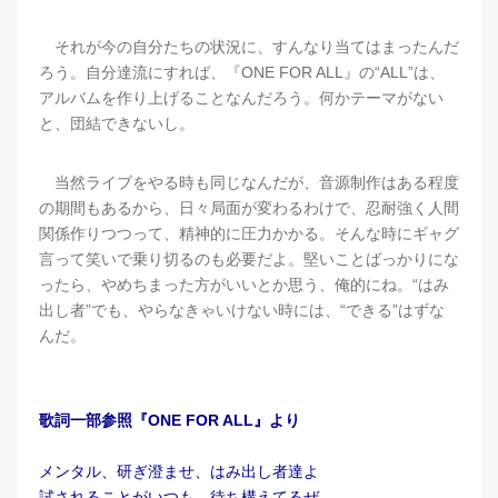
それが今の自分たちの状況に、すんなり当てはまったんだ
ろう。自分達流にすれば、『ONE FOR ALL』の“ALL”は、
アルバムを作り上げることなんだろう。何かテーマがない
と、団結できないし。
当然ライブをやる時も同じなんだが、音源制作はある程度
の期間もあるから、日々局面が変わるわけで、忍耐強く人間
関係作りつつって、精神的に圧力かかる。そんな時にギャグ
言って笑いで乗り切るのも必要だよ。堅いことばっかりにな
ったら、やめちまった方がいいとか思う、俺的にね。“はみ
出し者”でも、やらなきゃいけない時には、“できる”はずな
んだ。
歌詞一部参照『ONE FOR ALL』より
メンタル、研ぎ澄ませ、はみ出し者達よ
試されることがいつも、待ち構えてるぜ