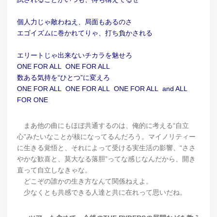
個人力じゃ敵わねえ、局面もあるのさ
エゴイズムに巻かれてりゃ、打ち負かされる
エリートじゃ出来ないチカラを魅せろ
ONE FOR ALL ONE FOR ALL
数ある気持を“ひとつ”に変えろ
ONE FOR ALL ONE FOR ALL ONE FOR ALL and ALL
FOR ONE
まあ他の曲にもほぼ共通するのは、俺的に考える“自立
心”みたいなことが核になってるんだろう。マイノリティー
に生きる覚悟と、それによって受ける実生活の影響、“ささ
やかな歓喜と、莫大なる落胆”ってな感じなんだから、開き
直って自立しなきゃな。
どこぞの誰かの生き方なんて関係ねえよ。
少なくとも共感できる人達と共に在れって思いだね。