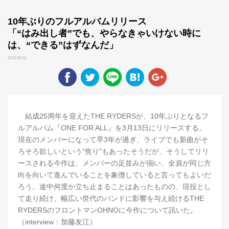
10年ぶりのフルアルバムリリース
「“はみ出し者”でも、やらなきゃいけない時に
は、“できる”はずなんだ」
2013.03.01
結成25周年を迎えたTHE RYDERSが、10年ぶりとなるフ
ルアルバム『ONE FOR ALL』を3月13日にリリースする。
現在のメンバーになって早3年が過ぎ、ライブでも新曲がそ
ろそろ欲しいという"焦り"もあったそうだが、そうしてリリ
ースされる今作は、メンバーの足並みが揃い、全員が同じ方
向を向いて進んでいることを象徴していると言ってもよいだ
ろう。途中何度か立ち止まることはあったものの、現役とし
て走り続け、幅広い世代のバンドに影響を与え続けるTHE
RYDERSのフロントマンOHNOに今作について訊いた。
（interview：加藤友江）