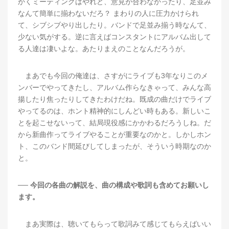
かくミーティングはやれど、意見が合わなかったり、足並み
なんて簡単に揃わないだろ？ まわりの人に圧力かけられ
て、シブシブやり出したり。バンドで足並み揃う時なんて、
少ない気がする。逆に言えばコンスタントにアルバム出して
る人達は凄いよな。あたりまえのことなんだろうが。
まあでも今回の俺達は、さすがにライブも3年なりこのメ
ンバーでやってきたし、アルバム作らなきゃって、みんな高
揚したり焦ったりしてきたわけだね。既成の曲だけでライブ
やってるのは、ホント精神的にしんどい時もある。新しいこ
とを起こせないって、結局現役感にかかわるだろうしね。だ
から新曲作ってライブやることが重要なのかと。しかしホン
ト、このバンド間延びしてしまったが、そういう時期なのか
と。
── 今回の各曲の解説を、曲の構成や歌詞も含めてお願いし
ます。
まあ実際は、聴いてもらって歌詞みて感じてもらえばいい