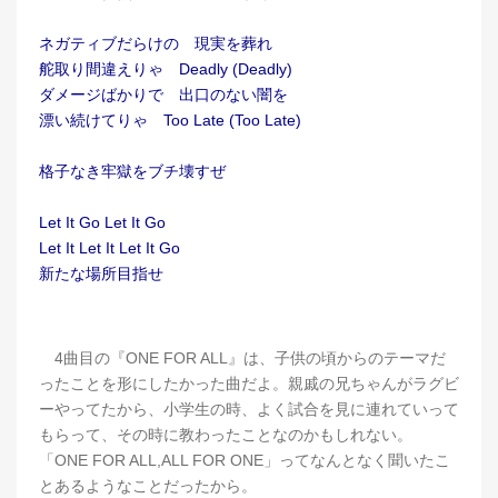
ネガティブだらけの 現実を葬れ
舵取り間違えりゃ Deadly (Deadly)
ダメージばかりで 出口のない闇を
漂い続けてりゃ Too Late (Too Late)
格子なき牢獄をブチ壊すぜ
Let It Go Let It Go
Let It Let It Let It Go
新たな場所目指せ
4曲目の『ONE FOR ALL』は、子供の頃からのテーマだ
ったことを形にしたかった曲だよ。親戚の兄ちゃんがラグビ
ーやってたから、小学生の時、よく試合を見に連れていって
もらって、その時に教わったことなのかもしれない。
「ONE FOR ALL,ALL FOR ONE」ってなんとなく聞いたこ
とあるようなことだったから。