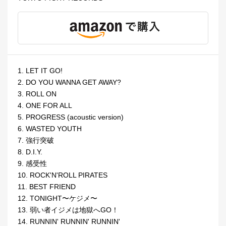
1. LET IT GO!
2. DO YOU WANNA GET AWAY?
3. ROLL ON
4. ONE FOR ALL
5. PROGRESS (acoustic version)
6. WASTED YOUTH
7. 強行突破
8. D.I.Y.
9. 感受性
10. ROCK'N'ROLL PIRATES
11. BEST FRIEND
12. TONIGHT〜ケジメ〜
13. 弱い者イジメは地獄へGO！
14. RUNNIN' RUNNIN' RUNNIN'