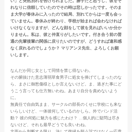
い」と突然別れを告げられました。勝手だと思うし、彼をそ
れなりに信頼していたのでその時は悲しかったです。そのま
ま大学が春休みに入ったので結局、別れてからは一度も会っ
ていません。春休みが終わり、学校が始まれば会わなければ
いけなくなりますが、どんな顔をして彼を見ればいいか分か
りません。私は、彼と仲直りがしたいです。付き合う前の普
通の先輩後輩の関係に戻りたいのですが、どうすれば違和感
なく戻れるのでしょうか？ マリアンヌ先生、よろしくお願
いします。
なんだか同じ女として同情を禁じ得ないわ。
その腑抜けた意志薄弱草食男子に処女を捧げてしまったのな
ら、まさに御愁傷様としか言えないけど。ま、過ぎた事にど
うこう言っても仕方無いわね。あまり自分を責めないよう
に。
無責任で自由気まま、サークルの部長のくせに学校にも来な
いらしいけど、一体彼何しているのかしら。外でバンド活
動？ 彼の何処に魅力を感じたわけ？ …個人的に疑問は尽き
ないけど、それも最早どうでも良いわね。
文面から判断する限り、決して復縁を願う訳ではなく一応貴