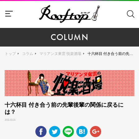
COLUMN
トップ
コラム
マリアンヌ東雲 悦楽酒場
十六杯目 付き合う前の先輩後輩の関係に戻るには？
十六杯目 付き合う前の先輩後輩の関係に戻るに
は？
2011.03.31