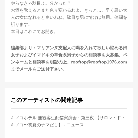
やらなきゃ駄目よ。分かった？
お酒を覚えるとまた色々変わるわよ、きっと…。早く悪い大
人の女になれると良いわね。駄目な男に情けは無用。健闘を
祈ります。
本日はこれにてお開き。
編集部より：マリアンヌ支配人に喝を入れて欲しい悩める婦
女子およびイマドキの草食系男子からの相談事を大募集。ペ
ンネームと相談事を明記の上、rooftop@rooftop1976.com
までメールをご送付下さい。
このアーティストの関連記事
キノコホテル 無観客生配信実演会・第三夜 【サロン・ド・
キノコ〜初夏のナマだし】 - ニュース