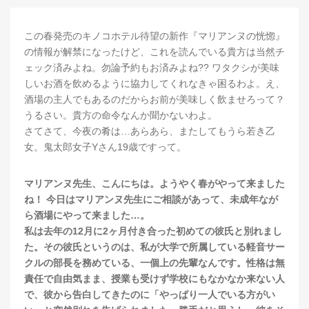
この春発売のキノコホテル待望の新作『マリアンヌの恍惚』
の情報が解禁になったけど、これを読んでいる貴方は当然チ
ェック済みよね。勿論予約もお済みよね?? ワタクシが美味
しいお酒を飲めるように協力してくれなきゃ困るわよ。え、
酒場の主人でもあるのだからお前が美味しく飲ませろって？
うるさい。貴方の命令なんか聞かないわよ。
さてさて、今夜の肴は…あらあら、またしてもうら若き乙
女。鬼太郎女子Yさん19歳ですって。
マリアンヌ先生、こんにちは。ようやく春がやって来ました
ね！ 今日はマリアンヌ先生にご相談があって、未成年なが
ら酒場にやって来ました…。
私は去年の12月に2ヶ月付き合った初めての彼氏と別れまし
た。その彼氏というのは、私が大学で所属している軽音サー
クルの部長を務めている、一個上の先輩なんです。性格は無
責任で自由気まま、授業も受けず学校にもなかなか来ない人
で、彼から告白してきたのに「やっぱり一人でいる方がい