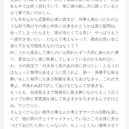
女も今では吹っ切れていて、単に身の処し方に困っていると
云う事で良いのかしら。
でも失礼ながら恋愛初心者の貴女が、何事も無かったかのよ
うな顔で再びその彼と仲良く出来るかどうかは甚だ疑問ね。
会ってしまったらまた「彼が冷たくても良い、やっぱりもう
一度付き合いたい」だなんて考えちゃって、都合の良い女に
成り下がる可能性大なのではなくて？
向こうから接近して来たのにも関わらず一方的に振られた事
で、貴女は少し彼に執着してしまっているのかも知れない
わ。その状況で「付き合う前のあの頃に戻りたい」と云うの
はちょっと無理があるように思うわよ。第一、身勝手な振る
舞いをした相手にも多少制裁を加えてあげなきゃ。これが大
事よ。何食わぬ顔で許してあげるだなんて甘過ぎる。
もっとも、自由気ままで無責任に振る舞いながらもこう云う
タイプが割と罪悪感を感じて気まずさを引きずるんですけど
ね、ウジウジと。
そんなくだらない相手の事なんか考えずサークル活動を楽し
んで、他の男の子とイチャイチャしているところを彼に見せ
つけてあげたら良いじゃないの。ちょっとくらい後悔させて