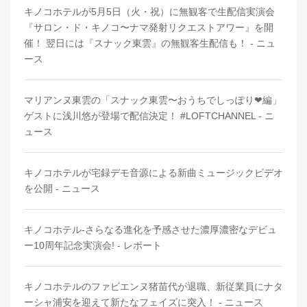
キノコホテルが5月5日（火・祝）に無観客で生配信実演会
『サロン・ド・キノコ〜ナマ発射リクエストアワー』を開
催！ 翌日には『スナック東雲』の無観客生配信も！ - ニュ
ース
マリアンヌ東雲の「スナック東雲〜おうちでしっぽり❤︎編」
ゲストに浅川悠が登場で配信決定！ #LOFTCHANNEL - ニ
ュース
キノコホテルが宅録デモ音源による新曲ミュージックビデオ
を公開 - ニュース
キノコホテル-さらなる進化を予感させた濃厚濃密なデビュ
ー10周年記念実演会! - レポート
キノコホテルのファビエンヌ猪苗代が退職、新従業員にナタ
ーシャ浦安を迎えて新たなフェイズに突入！ - ニュース