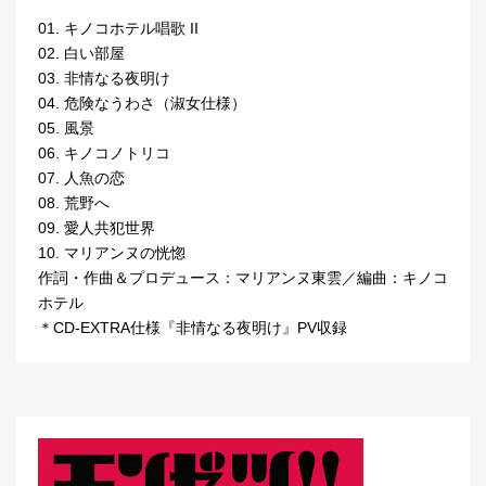
01. キノコホテル唱歌 II
02. 白い部屋
03. 非情なる夜明け
04. 危険なうわさ（淑女仕様）
05. 風景
06. キノコノトリコ
07. 人魚の恋
08. 荒野へ
09. 愛人共犯世界
10. マリアンヌの恍惚
作詞・作曲＆プロデュース：マリアンヌ東雲／編曲：キノコ
ホテル
＊CD-EXTRA仕様『非情なる夜明け』PV収録