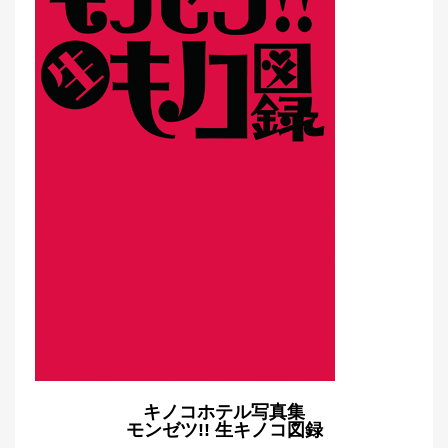
キノコホテル写真集
モンゼツ!! 生キノコ図録