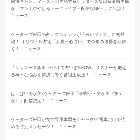
南海キャンディーズ・山里亮太＆ゲッターズ飯田＆浜崎美保
が「マンボウやしろトークライブ～配信版SP～」に出演！ -
ニュース
ゲッターズ飯田の占いコンテンツが「占いフェス」に初登
場！ オリジナル占術「五星三心占い」で今年の運勢を紐解
く！ - ニュース
「ゲッターズ飯田 ラジオで占いまSHOW」リスナーが抱え
る様々な悩みを解決に導く番組生放送！ - ニュース
ぱいぱいでか美×ゲッターズ飯田「夜喫茶・でか美《第5
夜》」配信決定！ - ニュース
ゲッターズ飯田が女性専用車両をジャック!? 電車だけで読
める特別メッセージ！ - ニュース