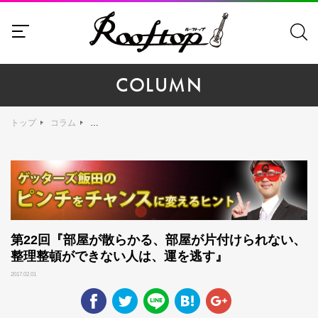
COLUMN
トップ
コラム
第2
第22回『部屋が散らかる、部屋が片付けられない、
整理整頓ができない人は、運を逃す』
2017.02.01