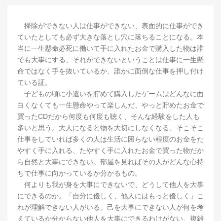
掃除ができない人は仕事ができない、表面的に仕事ができ
ていたとしても必ず大きな落とし穴に落ちることになる。本
当に一生懸命必死に働いて手に入れたお金で購入した物は誰
でも大事にする、それができないということは仕事に一生懸
命ではなく手を抜いているか、誰かに面倒な仕事を押し付け
ている証。
子どもの頃に小遣いを貯めて購入したゲームはどんなに面
白くなくても一生懸命やって楽しんだ、やっと貯めたお金で
買ったCDだから何度も何度も聴く、そんな経験をした人も
多いと思う。大人になると物を大切にしなくなる、そこそこ
仕事をしていれば多くの人は生活に困らない程度のお金をた
やすく手に入れる、たやすく手に入れたお金で買った物だか
ら自然と大事にできない。部屋を見ればその人がどんな心持
ちで仕事に向かっているか分かるもの。
何よりも我が身を大事にできないで、どうして他人を大事
にできるのか。「自分に優しく、他人にはもっと優しく」こ
れが理解できない人がいる。己を大事にできない人が何を考
えているか分からない他人を大事にできるわけがない、複雑