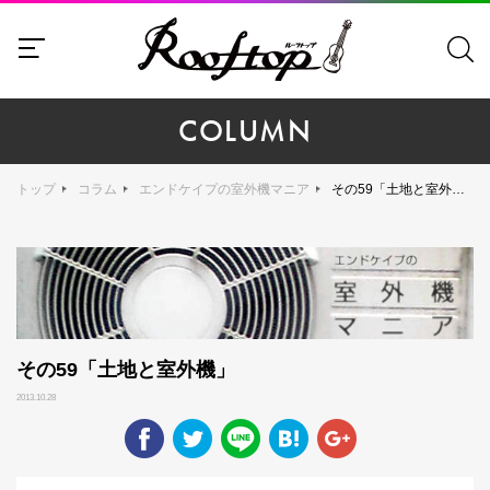
COLUMN
トップ
コラム
エンドケイプの室外機マニア
その59「土地と室外機」
その59「土地と室外機」
2013.10.28