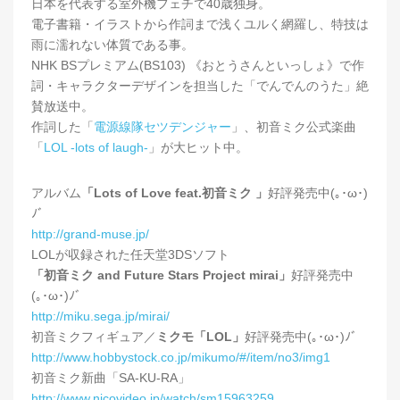
日本を代表する室外機フェチで40歳独身。
電子書籍・イラストから作詞まで浅くユルく網羅し、特技は
雨に濡れない体質である事。
NHK BSプレミアム(BS103) 《おとうさんといっしょ》で作
詞・キャラクターデザインを担当した「でんでんのうた」絶
賛放送中。
作詞した「
電源線隊セツデンジャー
」、初音ミク公式楽曲
「
LOL -lots of laugh-
」が大ヒット中。
アルバム
「Lots of Love feat.初音ミク 」
好評発売中(｡･ω･)
ﾉﾞ
http://grand-muse.jp/
LOLが収録された任天堂3DSソフト
「初音ミク and Future Stars Project mirai」
好評発売中
(｡･ω･)ﾉﾞ
http://miku.sega.jp/mirai/
初音ミクフィギュア／
ミクモ「LOL」
好評発売中(｡･ω･)ﾉﾞ
http://www.hobbystock.co.jp/mikumo/#/item/no3/img1
初音ミク新曲「SA-KU-RA」
http://www.nicovideo.jp/watch/sm15963259