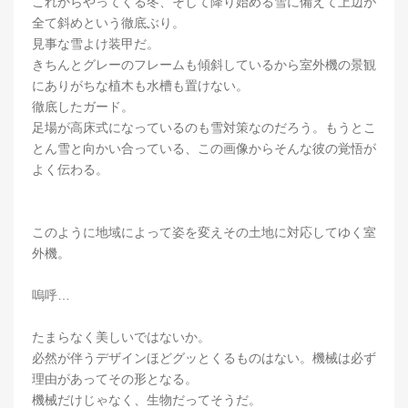
これからやってくる冬、そして降り始める雪に備えて上辺が
全て斜めという徹底ぶり。
見事な雪よけ装甲だ。
きちんとグレーのフレームも傾斜しているから室外機の景観
にありがちな植木も水槽も置けない。
徹底したガード。
足場が高床式になっているのも雪対策なのだろう。もうとこ
とん雪と向かい合っている、この画像からそんな彼の覚悟が
よく伝わる。
このように地域によって姿を変えその土地に対応してゆく室
外機。
嗚呼…
たまらなく美しいではないか。
必然が伴うデザインほどグッとくるものはない。機械は必ず
理由があってその形となる。
機械だけじゃなく、生物だってそうだ。