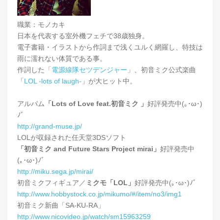
職業：モノカキ
日本を代表する室外機フェチで38歳独身。
電子書籍・イラストから作詞まで浅くユルく網羅し、特技は
雨に濡れない体質である事。
作詞した「
電源線隊セツデンジャー
」、初音ミク公式楽曲
「
LOL -lots of laugh-
」が大ヒット中。
アルバム
「Lots of Love feat.初音ミク 」
好評発売中(｡･ω･)
ﾉﾞ
http://grand-muse.jp/
LOLが収録された任天堂3DSソフト
「初音ミク and Future Stars Project mirai」
好評発売中
(｡･ω･)ﾉﾞ
http://miku.sega.jp/mirai/
初音ミクフィギュア／
ミクモ「LOL」
好評発売中(｡･ω･)ﾉﾞ
http://www.hobbystock.co.jp/mikumo/#/item/no3/img1
初音ミク新曲「SA-KU-RA」
http://www.nicovideo.jp/watch/sm15963259