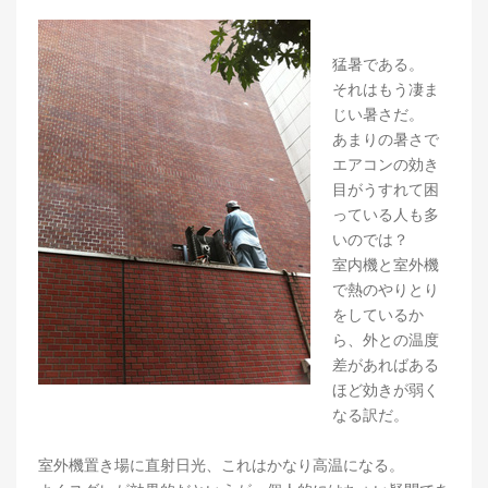
猛暑である。
それはもう凄ま
じい暑さだ。
あまりの暑さで
エアコンの効き
目がうすれて困
っている人も多
いのでは？
室内機と室外機
で熱のやりとり
をしているか
ら、外との温度
差があればある
ほど効きが弱く
なる訳だ。
室外機置き場に直射日光、これはかなり高温になる。