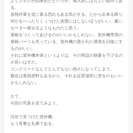
よくスダレが効果的だというが、個人的にはちょい疑問であ
る。
放熱作業を逆に遮る恐れもある気がする。だから出来る限り
何かをぺったりくっつけた状態にはしないほうがいい。夏に
セーター着せるようなものだと思う。
屋根をつくってあげるのがいいかもしれない。室外機専用の
屋根パーツも売っている。室外機の置かれた環境を日陰にす
るのがいい。
それに室外機本体というよりは、その周辺の熱量を下げるの
が良いはずだ。
コンクリートなんてとんでもない熱さになってしまう。
最近は遮熱塗料もあるから、それを設置場所に塗るのもいい
かもしれない。
さて、
今回の写真を見てみよう。
渋谷で見つけた室外機。
もう見事な丸裸である。