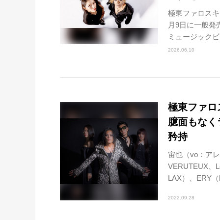
極東ファロスキ
月9日に一般発
ミュージックビデオ
2026.06.10
極東ファロ
臆面もなく
矜持
宙也（vo：アレ
VERUTEUX、Le
LAX）、ERY（ba
2022.09.28