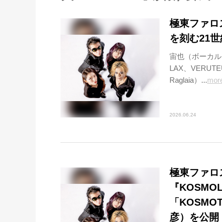
極東ファロ
を刻む21世
宙也（ボーカル｜
LAX、VERUTE
Raglaia）...
mor
2026.06.24
極東ファロ
『KOSM
「KOSM
彦）を公開