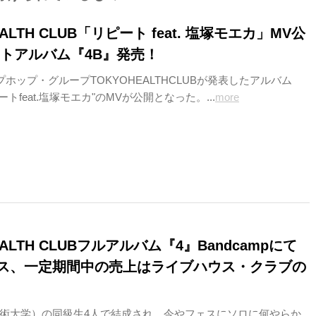
EALTH CLUB「リピート feat. 塩塚モエカ」MV公
ストアルバム『4B』発売！
プホップ・グループTOKYOHEALTHCLUBが発表したアルバム
トfeat.塩塚モエカ"のMVが公開となった。...
more
EALTH CLUBフルアルバム『4』Bandcampにて
ス、一定期間中の売上はライブハウス・クラブの
術大学）の同級生4人で結成され、今やフェスにソロに何やらか