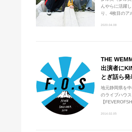
んやらに活躍しま
り、4枚目のアルバ
2020.04.08
THE WEM
出演者にKIN
とぎ話ら発
地元静岡県を中
のライブハウス
【FEVEROFSH
2014.02.05