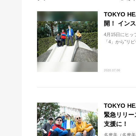
TOKYO H
開！ イン
4月15日にヒッ
「4」から"リピー
2020.07.06
TOKYO H
緊急リリー
支援に！
多摩美（多摩美