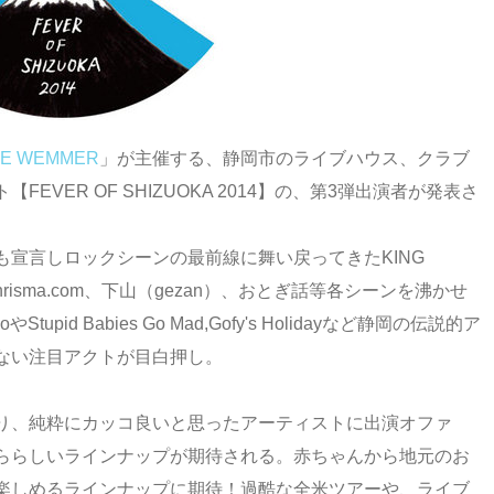
HE WEMMER
」が主催する、静岡市のライブハウス、クラブ
VER OF SHIZUOKA 2014】の、第3弾出演者が発表さ
宣言しロックシーンの最前線に舞い戻ってきたKING
Chrisma.com、下山（gezan）、おとぎ話等各シーンを沸かせ
pid Babies Go Mad,Gofy's Holidayなど静岡の伝説的ア
ない注目アクトが目白押し。
となり、純粋にカッコ良いと思ったアーティストに出演オファ
ららしいラインナップが期待される。赤ちゃんから地元のお
楽しめるラインナップに期待！過酷な全米ツアーや、ライブ