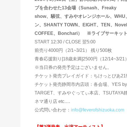
ブを合わせた13会場（Sunash、Freaky
show、騒弦、すみやオレンジホール、WHU、
ン、SHANTY TOWN、EIGHT、TEN、Novel
COFFEE、Bonchari） ※ライブサーキ
START 12:30 / CLOSE 翌5:00
前売り4000円（2/1~3/21） 残り500枚
青春応援割り[18歳未満]2500円（12/14~3/21
※当日券の発売予定はございません。
チケット発売プレイガイド：ちけっとぴあ219-
チケット発売静岡市内店頭：各会場、YES by Sa
TARGET、すみやぐってぃ本店、TSUTAY
ネマ通り店 etc….
公式問い合わせ：
info@feverofshizuoka.com
【第3弾発表、出演アーティスト】