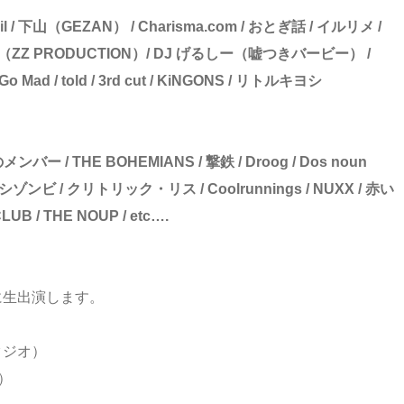
Oil / 下山（GEZAN） / Charisma.com / おとぎ話 / イルリメ /
J KENTA（ZZ PRODUCTION）/ DJ げるしー（嘘つきバービー） /
es Go Mad / told / 3rd cut / KiNGONS / リトルキヨシ
バー / THE BOHEMIANS / 撃鉄 / Droog / Dos noun
ッツーシゾンビ / クリトリック・リス / Coolrunnings / NUXX / 赤い
CLUB / THE NOUP / etc….
xに生出演します。
スタジオ）
社）