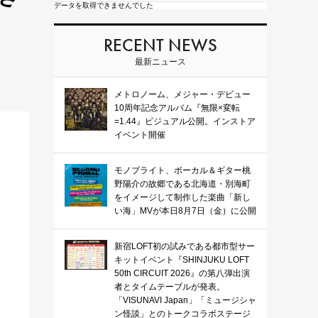
データを取得できませんでした
RECENT NEWS
最新ニュース
メトロノーム、メジャー・デビュー
10周年記念アルバム『無限×変転
=1.44』ビジュアル公開。インストア
イベント開催
モノブライト、ボーカル＆ギター桃
野陽介の故郷である北海道・別海町
をイメージして制作した楽曲「新し
い海」MVが本日8月7日（金）に公開
新宿LOFT初の試みである都市型サー
キットイベント『SHINJUKU LOFT
50th CIRCUIT 2026』の第八弾出演
者とタイムテーブルが発表。
「VISUNAVI Japan」「ミュージシャ
ン怪談」とのトークコラボステージ