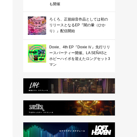
も開催
ろくろ、正規録音作品としては初の
リリースとなるEP『闇の暈（ひか
り）』配信開始
Doxie、4th EP『Doxie Ⅳ』先行リリ
ースパーティー開催。LA SEÑASと
ホピーハイボを迎えたロングセット3
マン