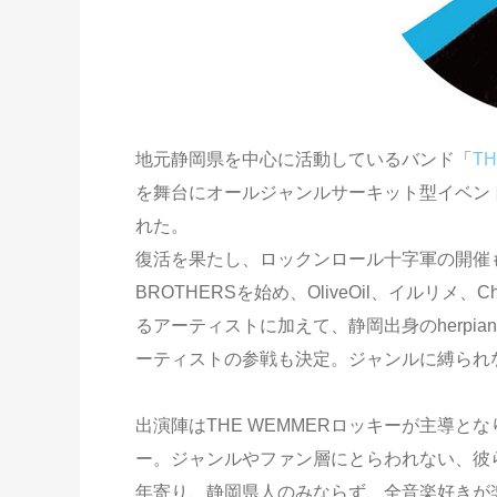
地元静岡県を中心に活動しているバンド「
T
を舞台にオールジャンルサーキット型イベント【FE
れた。
復活を果たし、ロックンロール十字軍の開催も
BROTHERSを始め、OliveOil、イルリメ、
るアーティストに加えて、静岡出身のherpianoやStu
ーティストの参戦も決定。ジャンルに縛られ
出演陣はTHE WEMMERロッキーが主導
ー。ジャンルやファン層にとらわれない、彼
年寄り、静岡県人のみならず、全音楽好きが