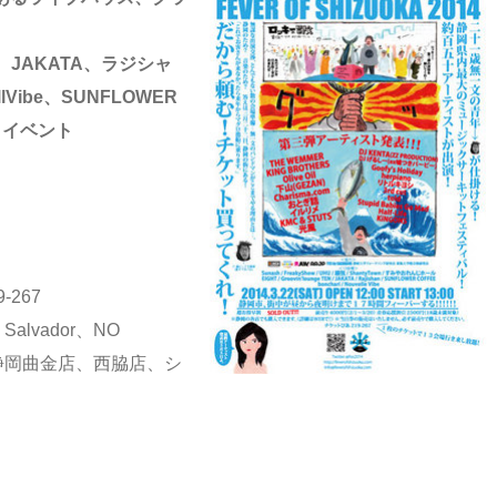
JAKATA、ラジシャ
lVibe、SUNFLOWER
ットイベント
）
267
lvador、NO
A静岡曲金店、西脇店、シ