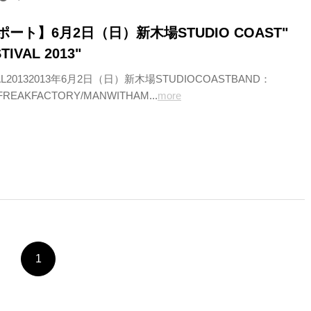
ート】6月2日（日）新木場STUDIO COAST"
STIVAL 2013"
IVAL20132013年6月2日（日）新木場STUDIOCOASTBAND：
FREAKFACTORY/MANWITHAM...
more
1