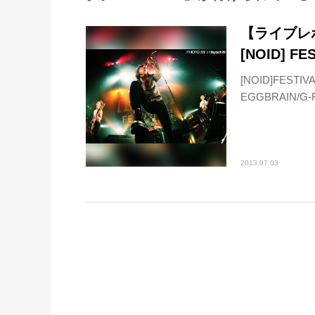
【ライブレポ
[NOID] FE
[NOID]FEST
EGGBRAIN/G-
2013.07.03