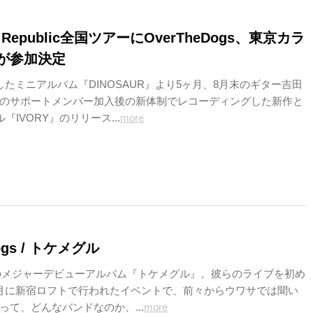
No Republic全国ツアーにOverTheDogs、東京カラ
が参加決定
したミニアルバム『DINOSAUR』より5ヶ月、8月末のギター吉田
のサポートメンバー加入後の新体制でレコーディングした新作と
『IVORY』のリリース...
more
ogs / トケメグル
ogsのメジャーデビューアルバム『トケメグル』。彼らのライブを初め
月に新宿ロフトで行われたイベントで、前々からウワサでは聞い
って、どんなバンドなのか、...
more