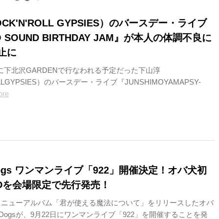
CK'N'ROLL GYPSIES）のバースデー・ライブ
O SOUND BIRTHDAY JAM』が本人の体調不良に
止に
）に下北沢GARDENで行なわれる予定だった下山淳
OLLGYPSIES）のバースデー・ライブ『JUNSHIMOYAMAPSY-
ore
eDogs ワンマンライブ「922」開催決定！オバ犬初
DVDを会場限定で先行発売！
6日にニューアルバム「君が使える魔法について」をリリースしたオバ
heDogsが、9月22日にワンマンライブ「922」を開催することを発