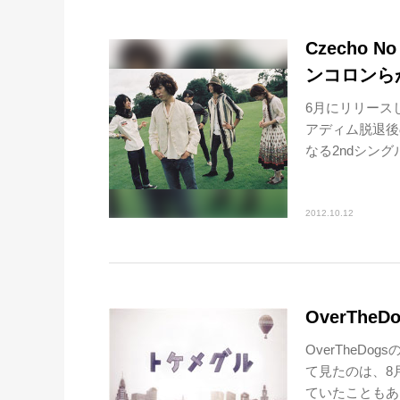
Czecho 
ンコロンら
6月にリリース
アディム脱退後
なる2ndシングル
2012.10.12
OverTheD
OverTheD
て見たのは、8
ていたこともあ