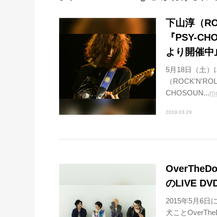
下山淳（RO
『PSY-CH
より開催中
5月18日（土
（ROCK'N'R
CHOSOUN...
m
2019.03.29
OverTh
のLIVE 
2015年5月
犬ことOverT