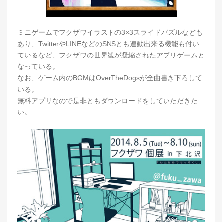
ミニゲームでフクザワイラストの3×3スライドパズルなども
あり、TwitterやLINEなどのSNSとも連動出来る機能も付い
ているなど、フクザワの世界観が凝縮されたアプリゲームと
なっている。
なお、ゲーム内のBGMはOverTheDogsが全曲書き下ろして
いる。
無料アプリなので是非ともダウンロードをしていただきた
い。