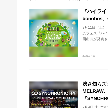
『ハイライフ
bonobo
9月11日（土
楽フェス『ハイ
回出演が発表された
2021.07.29
渋さ知らズオー
MELRAW、
『SYNCHRO
7月4日(土)に