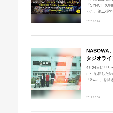
『SYNCHRON
った。第二弾で
2020.06.26
NABOWA
タジオライ
4月24日にリリ
に生配信した約
「Swan」を除き
2019.05.08