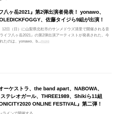
八ヶ岳2021』第2弾出演者発表！ yonawo、
s、OLEDICKFOGGY、佐藤タイジら9組が出演！
）、12日（日）に山梨県北杜市のサンメドウズ清里で開催される音
ライフ八ヶ岳2021』の第2弾出演アーティストが発表された。今
のは、yonawo、b...
more
ケストラ、the band apart、NABOWA、
ステレオガール、THREE1989、Shikiら11組
NICITY2020 ONLINE FESTIVAL』第二弾！
オンラインで開催する