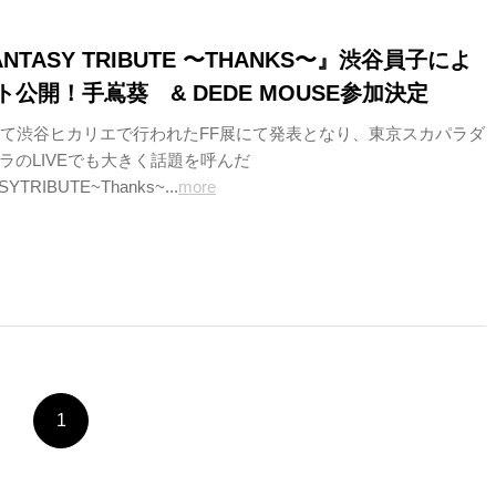
FANTASY TRIBUTE 〜THANKS〜』渋谷員子によ
公開！手嶌葵 & DEDE MOUSE参加決定
記念して渋谷ヒカリエで行われたFF展にて発表となり、東京スカパラダ
ラのLIVEでも大きく話題を呼んだ
YTRIBUTE~Thanks~...
more
1