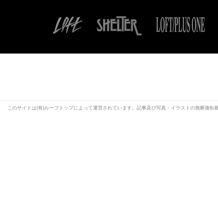
このサイトは(有)ルーフトップによって運営されています。記事及び写真・イラストの無断復転