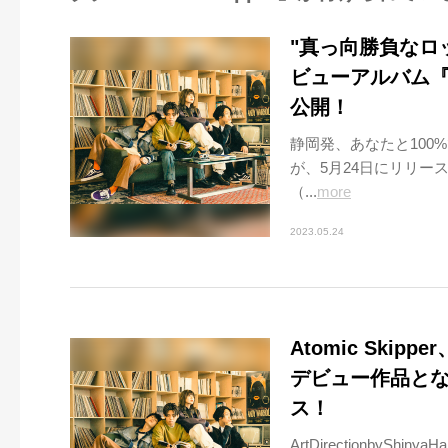
"真っ向勝負なロック
ビューアルバム『Orb
公開！
静岡発、あなたと100%で
が、5月24日にリリース
（...
more
2023.05.24
Atomic Sk
デビュー作品となる
ス！
ArtDirectionbyShinya