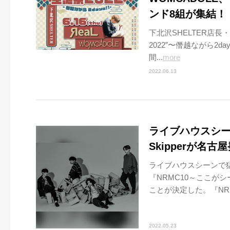
ンド8組が集結！
下北沢SHELTER店
2022”〜僭越ながら2d
間...
more
2022.06.13
ライブハウスシー
Skipperが名
ライブハウスシーンで猛威
『NRMC10～ここが
ことが決定した。『NRMC
2022.05.23