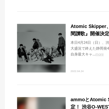
Atomic Sk
間讃歌』開催決
本日4月24日（日）、渋谷
大盛況で終えた静岡発4ピー
自身最大キャ...
more
2022.04.24
ammoとAtomi
定！ 渋谷O-WE