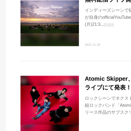
インディーズシーンで猛威
が自身のofficialY
(月)21:3...
more
2021.11.20
Atomic Ski
ライブにて発表
ロックシーンでネクス
組ロックバンド「Atom
リース作品のサブスクリプ