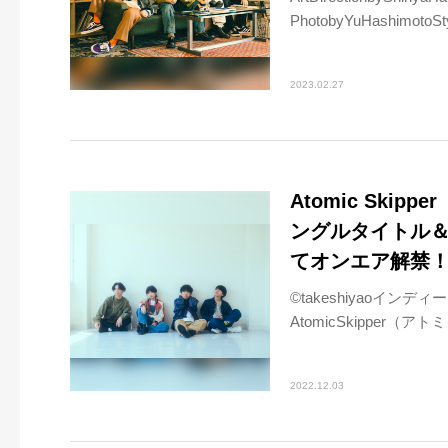
PhotobyYuHashimotoSt
2023.02.27
Atomic Ski
ングルタイトル＆ジ
てオンエア解禁
©takeshiyaoイ
AtomicSkipper（ア
2022.12.03