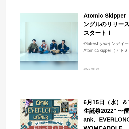
Atomic Sk
ングルのリリース
スタート！
©takeshiyaoイ
AtomicSkipper（ア
2022.08.29
6月15日（水）
生誕祭2022" 〜僭
ank、EVERLON
WOMCADOL