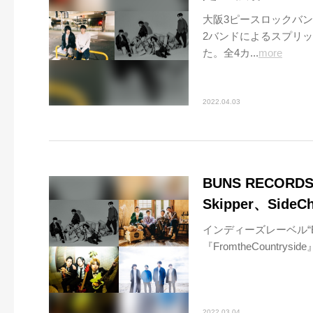
大阪3ピースロックバンド・
2バンドによるスプリ
た。全4カ...
more
2022.04.03
BUNS RECORD
Skipper、Si
インディーズレーベル“BU
『FromtheCountr
2022.03.04