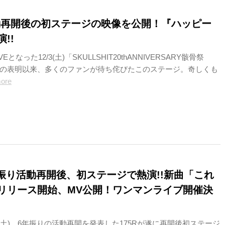
活動再開後の初ステージの映像を公開！『ハッピー
!!
となった12/3(土)「SKULLSHIT20thANNIVERSARY骸骨祭
の表明以来、多くのファンが待ち侘びたこのステージ。奇しくも
ore
6年振り活動再開後、初ステージで熱演!!新曲「これ
リリース開始、MV公開！ワンマンライブ開催決
3日(土)、6年振りの活動再開を発表した175Rが遂に再開後初ステージ