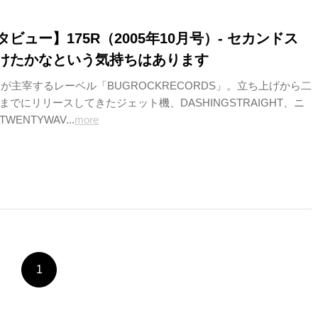
ビュー】175R（2005年10月号）- セカンドス
けたかなという気持ちはあります
GOが主宰するレーベル「BUGROCKRECORDS」。立ち上げから二
でにリリースしてきたジェット機、DASHINGSTRAIGHT、ニ
ENTYWAV...
more
1