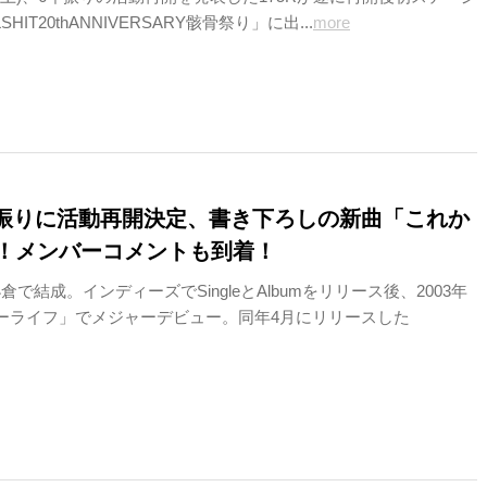
HIT20thANNIVERSARY骸骨祭り」に出...
more
6年振りに活動再開決定、書き下ろしの新曲「これか
！メンバーコメントも到着！
小倉で結成。インディーズでSingleとAlbumをリリース後、2003年
ハッピーライフ」でメジャーデビュー。同年4月にリリースした