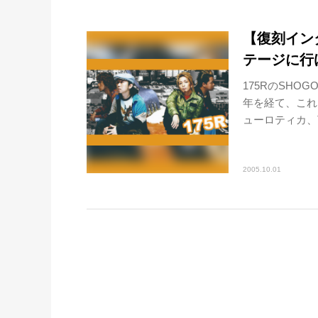
【復刻インタ
テージに行
175RのSHO
年を経て、これま
ューロティカ、TW
2005.10.01