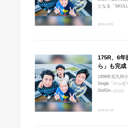
となる「SKULLS
2016.12.05
175R、
ら」も完成
1998年北九州
Single「
2ndSin...
more
2016.10.19