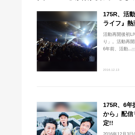
175R、
ライフ』熱演
活動再開後初LIVE
り」。活動再開
6年前、活動...
m
2016.12.13
175R、
から」配信
定!!
2016年12月