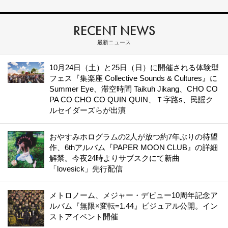
RECENT NEWS
最新ニュース
10月24日（土）と25日（日）に開催される体験型
フェス『集楽座 Collective Sounds & Cultures』に
Summer Eye、滞空時間 Taikuh Jikang、CHO CO
PA CO CHO CO QUIN QUIN、Ｔ字路s、民謡ク
ルセイダーズらが出演
おやすみホログラムの2人が放つ約7年ぶりの待望
作、6thアルバム『PAPER MOON CLUB』の詳細
解禁。今夜24時よりサブスクにて新曲
「lovesick」先行配信
メトロノーム、メジャー・デビュー10周年記念ア
ルバム『無限×変転=1.44』ビジュアル公開。イン
ストアイベント開催