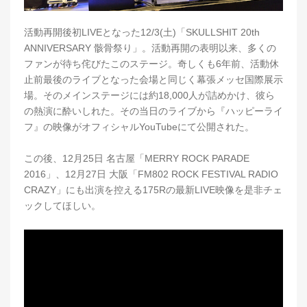
活動再開後初LIVEとなった12/3(土)「SKULLSHIT 20th
ANNIVERSARY 骸骨祭り」。活動再開の表明以来、多くの
ファンが待ち侘びたこのステージ。奇しくも6年前、活動休
止前最後のライブとなった会場と同じく幕張メッセ国際展示
場。そのメインステージには約18,000人が詰めかけ、彼ら
の熱演に酔いしれた。その当日のライブから『ハッピーライ
フ』の映像がオフィシャルYouTubeにて公開された。
この後、12月25日 名古屋「MERRY ROCK PARADE
2016」、12月27日 大阪「FM802 ROCK FESTIVAL RADIO
CRAZY」にも出演を控える175Rの最新LIVE映像を是非チェ
ックしてほしい。