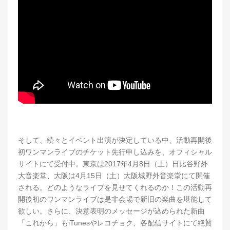
そして、続々とイベント出演が決定している中、活動再開後
初ワンマンライブのチケット先行申し込みを、オフィシャル
サイトにて受付中。東京は2017年4月8日（土）日比谷野外
大音楽堂、大阪は4月15日（土）大阪城野外音楽堂にて開催
される。どのようなライブを見せてくれるのか！この活動再
開後初のワンマンライブは是非会場で新旧の楽曲を堪能して
欲しい。さらに、決意表明のメッセージが込められた新曲
「これから」もiTunesやレコチョク、各配信サイトにて絶賛