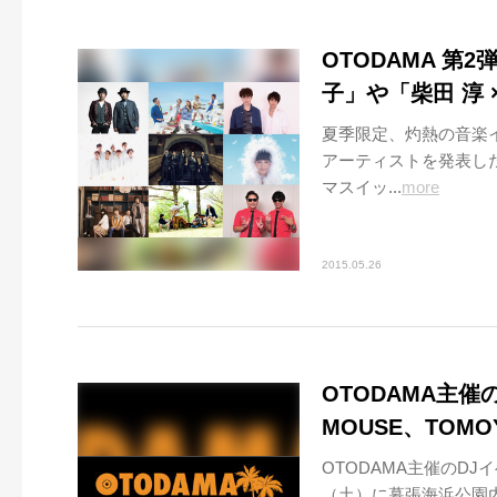
OTODAMA 第2
子」や「柴田 淳 
夏季限定、灼熱の音楽イベ
アーティストを発表し
マスイッ...
more
2015.05.26
OTODAMA主催の
MOUSE、TOMO
OTODAMA主催のDJイ
（土）に幕張海浜公園