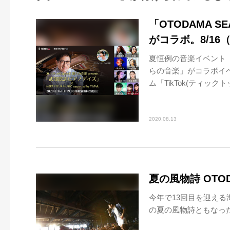
「OTODAMA 
がコラボ。8/16
夏恒例の音楽イベント「O
らの音楽」がコラボイ
ム「TikTok(ティックトッ
2020.08.13
夏の風物詩 OTO
今年で13回目を迎える海
の夏の風物詩ともなった