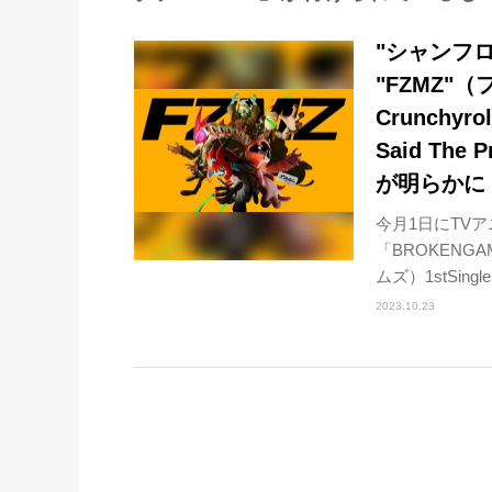
"シャンフ
"FZMZ
Crunchyr
Said T
が明らかに
今月1日にTV
「BROKENG
ムズ）1stSingle
2023.10.23