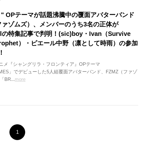
ロ" OPテーマが話題沸騰中の覆面アバターバンド
"（ファゾムズ）、メンバーのうち3名の正体が
ollの特集記事で判明！(sic)boy・Ivan（Survive
he Prophet）・ピエール中野（凛として時雨）の参加
！
アニメ『シャングリラ・フロンティア』OPテーマ
AMES」でデビューした5人組覆面アバターバンド、FZMZ（ファゾ
「BR...
more
1