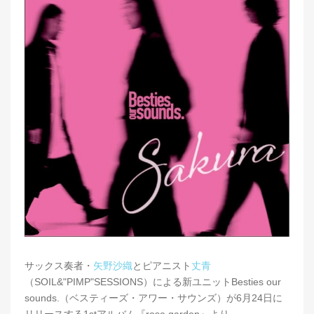
サックス奏者・
矢野沙織
とピアニスト
丈青
（SOIL&"PIMP"SESSIONS）による新ユニットBesties our
sounds.（ベスティーズ・アワー・サウンズ）が6月24日に
リリースする1stアルバム『rose garden』より、