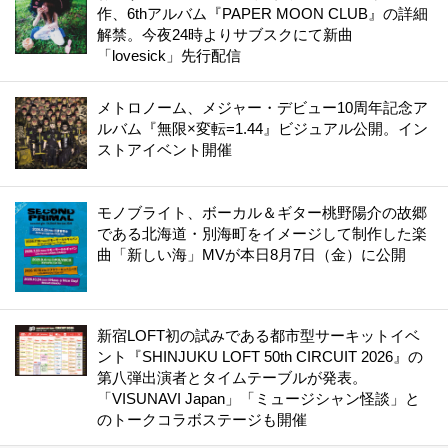
作、6thアルバム『PAPER MOON CLUB』の詳細
解禁。今夜24時よりサブスクにて新曲
「lovesick」先行配信
メトロノーム、メジャー・デビュー10周年記念ア
ルバム『無限×変転=1.44』ビジュアル公開。イン
ストアイベント開催
モノブライト、ボーカル＆ギター桃野陽介の故郷
である北海道・別海町をイメージして制作した楽
曲「新しい海」MVが本日8月7日（金）に公開
新宿LOFT初の試みである都市型サーキットイベ
ント『SHINJUKU LOFT 50th CIRCUIT 2026』の
第八弾出演者とタイムテーブルが発表。
「VISUNAVI Japan」「ミュージシャン怪談」と
のトークコラボステージも開催