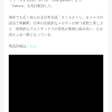
「Sakura」を先行配信した。
海外でも広く知られる日本古謡「さくらさくら」をジャズの
語法で再解釈。日本の伝統的なメロディが持つ哀愁と美しさ
と、情熱的なアルトサックスの音色が複雑に絡み合い、心を
揺さぶる一曲となっている。
商品詳細は
こちら