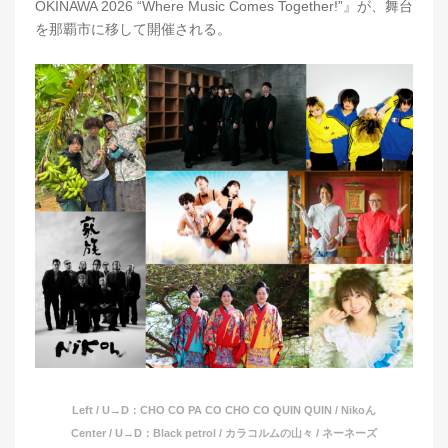
OKINAWA 2026 “Where Music Comes Together!”』が、舞台
を那覇市に移して開催される。
Left / U→D：CHO CO PA CO CHO CO QUIN QUIN / Nikoん
Center / U→D：Black petrol / カラコルムの山々 / ネーネーズ