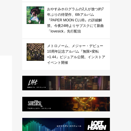
おやすみホログラムの2人が放つ約7
年ぶりの待望作、6thアルバム
『PAPER MOON CLUB』の詳細解
禁。今夜24時よりサブスクにて新曲
「lovesick」先行配信
メトロノーム、メジャー・デビュー
10周年記念アルバム『無限×変転
=1.44』ビジュアル公開。インストア
イベント開催