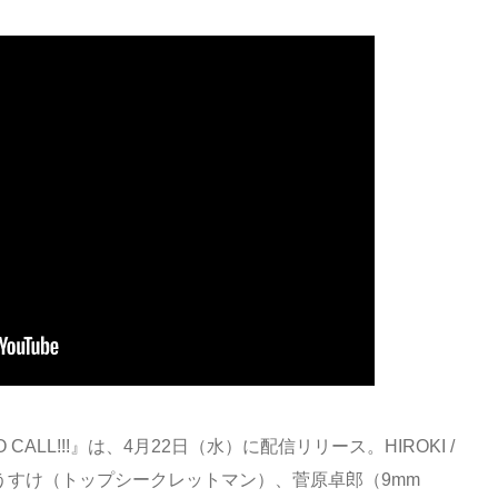
O CALL!!!』は、4月22日（水）に配信リリース。HIROKI /
りょうすけ（トップシークレットマン）、菅原卓郎（9mm