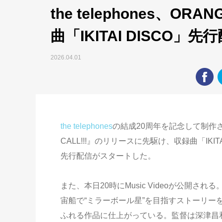
the telephones、OR
曲「IKITAI DISCO
2026.04.01
the telephones
の結成20周年を記念して制作され
CALL!!!』のリリースに先駆け、収録曲「IKITAI DIS
先行配信がスタートした。
また、本日20時にMusic Videoが公開される。the
宙船で“ミラーボール星”を目指すストーリー
ふれる作品に仕上がっている。監督は深津昌和（F