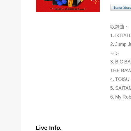
収録曲：
1. IKITA
2. Jump
マン
3. BIG B
THE BAW
4. TOIS
5. SAIT
6. My Ro
Live Info.