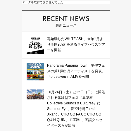
データを取得できませんでした
RECENT NEWS
最新ニュース
再始動したWHITE ASH、来年1月よ
り全国9カ所を巡るライブハウスツア
ーを開催
Panorama Panama Town、主催フェ
スの第1弾出演アーティストを発表。
「plus∈you」のMVを公開
10月24日（土）と25日（日）に開催
される体験型フェス『集楽座
Collective Sounds & Cultures』に
Summer Eye、滞空時間 Taikuh
Jikang、CHO CO PA CO CHO CO
QUIN QUIN、Ｔ字路s、民謡クルセ
イダーズらが出演