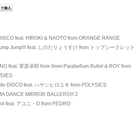
I DISCO feat. HIROKI & NAOTO from ORANGE RANGE
 Jump Jump!!! feat. しのだりょうすけ from トップシークレット
ANG feat. 菅原卓郎 from 9mm Parabellum Bullet & ROY from
DIES
U de DISCO feat. ハヤシヒロユキ from POLYSICS
AMA DANCE MIRROR BALLERS!!! 2
bot feat. アユニ・D from PEDRO