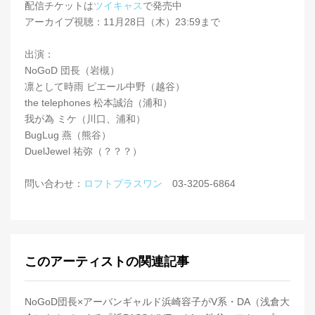
配信チケットは
ツイキャス
で発売中
アーカイブ視聴：11月28日（木）23:59まで
出演：
NoGoD 団長（岩槻）
凛として時雨 ピエール中野（越谷）
the telephones 松本誠治（浦和）
我が為 ミケ（川口、浦和）
BugLug 燕（熊谷）
DuelJewel 祐弥（？？？）
問い合わせ：
ロフトプラスワン
03-3205-6864
このアーティストの関連記事
NoGoD団長×アーバンギャルド浜崎容子がV系・DA（浅倉大