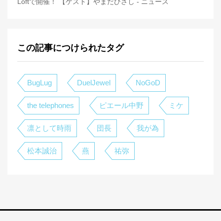
Loftで開催！ 【ゲスト】やまだひさし - ニュース
この記事につけられたタグ
BugLug
DuelJewel
NoGoD
the telephones
ピエール中野
ミケ
凛として時雨
団長
我が為
松本誠治
燕
祐弥