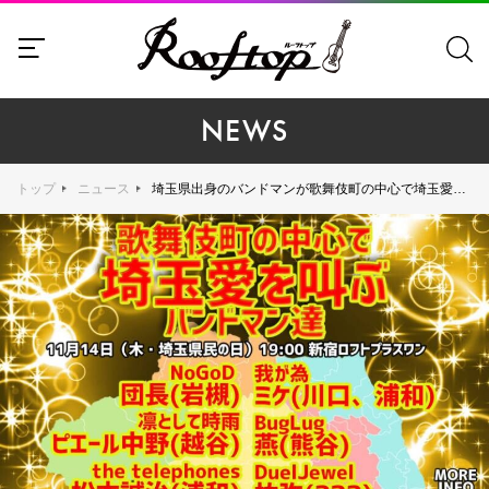
NEWS
トップ
ニュース
埼玉県出身のバンドマンが歌舞伎町の中心で埼玉愛を叫ぶトークイベント開催【出演】団長（NoGoD）、ピエール中野（凛として時雨）、松本誠治（the telephones）、ミケ（我が為）、燕（BugLug）、祐弥（DuelJewel）