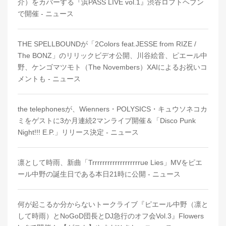
介）をカバーする『浜PASS LIVE vol.1』渋谷ロフトヘブン
で開催 - ニュース
THE SPELLBOUNDが「2Colors feat.JESSE from RIZE /
The BONZ」のリリックビデオ公開、川谷絵音、ピエール中
野、ケンゴマツモト（The Novembers）XAIによるお祝いコ
メントも - ニュース
the telephonesが、Wienners・POLYSICS・キュウソネコカ
ミをゲストに3か月連続2マンライブ開催＆「Disco Punk
Night!!! E.P.」リリース決定 - ニュース
凛として時雨、新曲「Trrrrrrrrrrrrrrrrrrrue Lies」MVをピエ
ール中野の誕生日である本日21時に公開 - ニュース
何が起こるか分からないトークライブ『ピエール中野（凛と
して時雨）とNoGoD団長とDJ急行のオフ会Vol.3』Flowers