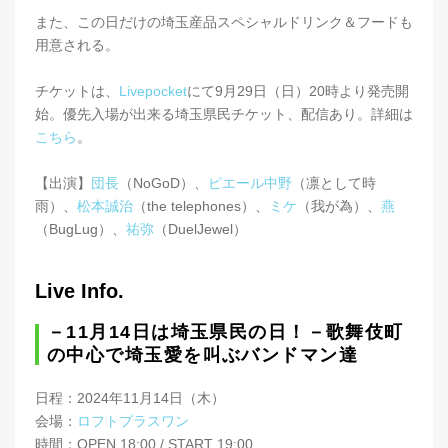
また、この日だけの埼玉産品スペシャルドリンク＆フードも
用意される。
チケットは、
Livepocket
にて9月29日（日）20時より発売開
始。優先入場が出来る埼玉県民チケット、配信あり。詳細は
こちら
。
【出演】
団長
（NoGoD）、
ピエール中野
（凛として時
雨）、
松本誠治
（the telephones）、
ミケ
（我が為）、
燕
（BugLug）、
祐弥
（DuelJewel）
Live Info.
－11月14日は埼玉県民の日！－歌舞伎町
の中心で埼玉愛を叫ぶバンドマン達
日程：2024年11月14日（木）
会場：
ロフトプラスワン
時間：OPEN 18:00 / START 19:00