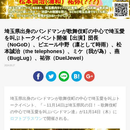
埼玉県出身のバンドマンが歌舞伎町の中心で埼玉愛
を叫ぶトークイベント開催【出演】団長
（NoGoD）、ピエール中野（凛として時雨）、松
本誠治（the telephones）、ミケ（我が為）、燕
（BugLug）、祐弥（DuelJewel）
2024.09.27
埼玉県出身のバンドマンが歌舞伎町の中心で埼玉愛を叫ぶト
ークイベント、『－11月14日は埼玉県民の日！－歌舞伎町
の中心で埼玉愛を叫ぶバンドマン達』が11月14日（木）に
ロフトプラスワン
で開催される。