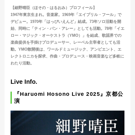
【細野晴臣（ほその・はるおみ）プロフィール】
1947年東京生まれ。音楽家。1969年「エイプリル・フール」で
デビュー。1970年「はっぴいえんど」結成。73年ソロ活動を開
始、同時に「ティン・パン・アレー」としても活動。78年「イエ
ロー・マジック・オーケストラ（YMO）」を結成、歌謡界での
楽曲提供を手掛けプロデューサー、レーベル主宰者としても活
動。YMO散開後は、ワールドミュージック、アンビエント、エ
レクトロニカを探求、作曲・プロデュース・映画音楽など多岐に
わたり活動。
Live Info.
『Haruomi Hosono Live 2025』京都公
演