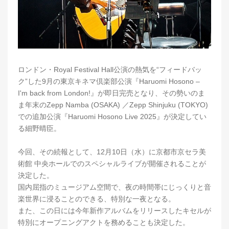
ロンドン・Royal Festival Hall公演の熱気を“フィードバッ
ク”した9月の東京キネマ倶楽部公演『Haruomi Hosono –
I'm back from London!』が即日完売となり、その勢いのま
ま年末のZepp Namba (OSAKA) ／Zepp Shinjuku (TOKYO)
での追加公演『Haruomi Hosono Live 2025』が決定してい
る細野晴臣。
今回、その続報として、12月10日（水）に京都市京セラ美
術館 中央ホールでのスペシャルライブが開催されることが
決定した。
国内屈指のミュージアム空間で、夜の時間帯にじっくりと音
楽世界に浸ることのできる、特別な一夜となる。
また、この日には今年新作アルバムをリリースしたキセルが
特別にオープニングアクトを務めることも決定した。