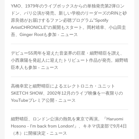
YMO、1979年のライブボックスからの単独発売第2弾ロン
ドン、パリ公演が発売。新しい学校のリーダーズのRINと砂
原良徳がお届けするファン必聴プログラム"Spotify
ArtistCHRONICLE"の展開もスタート。岡村靖幸、小山田圭
吾、Ginger Rootも参加 - ニュース
デビュー55周年を迎えた音楽界の巨星・細野晴臣を讃え、
小西康陽を発起人に迎えたトリビュート作品が発売。細野晴
臣本人も参加 - ニュース
高橋幸宏と細野晴臣によるエレクトロニカ・ユニット
SKETCH SHOW、2002年12月のライブ映像を一夜限りの
YouTubeプレミア公開 - ニュース
細野晴臣、ロンドン公演の熱気を東京で再演。『Haruomi
Hosono - I'm back from London!』、キネマ倶楽部で9月4日
（木）に開催決定 - ニュース