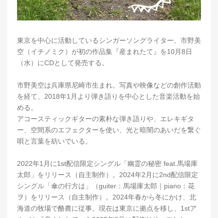
東京を中心に活動しているシンガーソングライター、市野美
空（イチノミク）が初の作品集『産まれたて』を10月8日
（水）にCDとして発売する。
市野美空は兵庫県尼崎市生まれ。写真や映像などの創作活動
を経て、2018年1月より弾き語りを中心とした音楽活動を始
める。
アコースティックギターの素朴な弾き語りや、エレキギタ
ー、空間系のエフェクターを使い、光と暗闇のあいだを繋ぐ
唄と言葉を紡いでいる。
2022年1月に1st配信限定シングル「幽霊の秘密 feat.馬場庫
太郎」をリリース（自主制作）。2024年2月に2nd配信限定
シングル「傘の行方は」（guiter：馬場庫太郎｜piano：花
ヲ）をリリース（自主制作）。2024年春から冬にかけ、北
海道の牧場で酪農に従事。現在は東京に拠点を移し、1stア