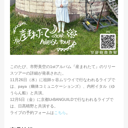
このたび、市野美空の1stアルバム『産まれたて』のリリー
スツアーの詳細が発表された。
11月26日（水）に祖師ヶ谷ムリウイで行なわれるライブで
は、paya（幽体コミュニケーションズ）、内村イタル（ゆ
うらん船）と共演。
12月5日（金）に京都UrBANGUILDで行なわれるライブで
は、日髙晴野と共演する。
ライブの予約フォームは
こちら
。