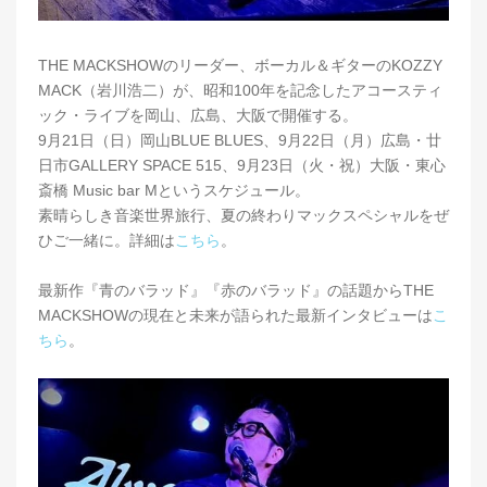
THE MACKSHOWのリーダー、ボーカル＆ギターのKOZZY
MACK（岩川浩二）が、昭和100年を記念したアコースティ
ック・ライブを岡山、広島、大阪で開催する。
9月21日（日）岡山BLUE BLUES、9月22日（月）広島・廿
日市GALLERY SPACE 515、9月23日（火・祝）大阪・東心
斎橋 Music bar Mというスケジュール。
素晴らしき音楽世界旅行、夏の終わりマックスペシャルをぜ
ひご一緒に。詳細は
こちら
。
最新作『青のバラッド』『赤のバラッド』の話題からTHE
MACKSHOWの現在と未来が語られた最新インタビューは
こ
ちら
。