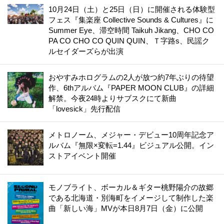
10月24日（土）と25日（日）に開催される体験型
フェス『集楽座 Collective Sounds & Cultures』に
Summer Eye、滞空時間 Taikuh Jikang、CHO CO
PA CO CHO CO QUIN QUIN、Ｔ字路s、民謡ク
ルセイダーズらが出演
おやすみホログラムの2人が放つ約7年ぶりの待望
作、6thアルバム『PAPER MOON CLUB』の詳細
解禁。今夜24時よりサブスクにて新曲
「lovesick」先行配信
メトロノーム、メジャー・デビュー10周年記念ア
ルバム『無限×変転=1.44』ビジュアル公開。イン
ストアイベント開催
モノブライト、ボーカル＆ギター桃野陽介の故郷
である北海道・別海町をイメージして制作した楽
曲「新しい海」MVが本日8月7日（金）に公開