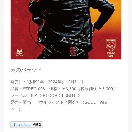
赤のバラッド
発売日：昭和99年（2024年）12月11日
品番：STREC-008｜価格：￥3,300（税抜価格 ￥3,000）
レーベル：B.A.D RECORDS UNITED
発売・販売：ソウルツイスト合同会社（SOUL TWIST
INC.）