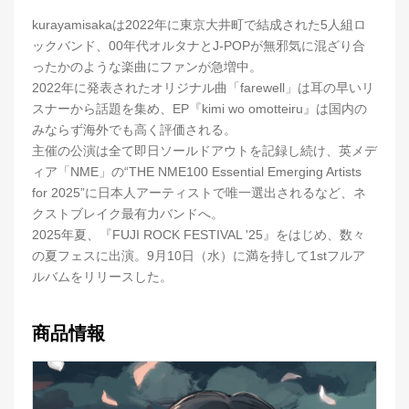
kurayamisakaは2022年に東京⼤井町で結成された5⼈組ロ
ックバンド、00年代オルタナとJ-POPが無邪気に混ざり合
ったかのような楽曲にファンが急増中。
2022年に発表されたオリジナル曲「farewell」は⽿の早いリ
スナーから話題を集め、EP『kimi wo omotteiru』は国内の
みならず海外でも⾼く評価される。
主催の公演は全て即⽇ソールドアウトを記録し続け、英メデ
ィア「NME」の“THE NME100 Essential Emerging Artists
for 2025”に⽇本⼈アーティストで唯⼀選出されるなど、ネ
クストブレイク最有⼒バンドへ。
2025年夏、『FUJI ROCK FESTIVAL '25』をはじめ、数々
の夏フェスに出演。9月10日（水）に満を持して1stフルア
ルバムをリリースした。
商品情報