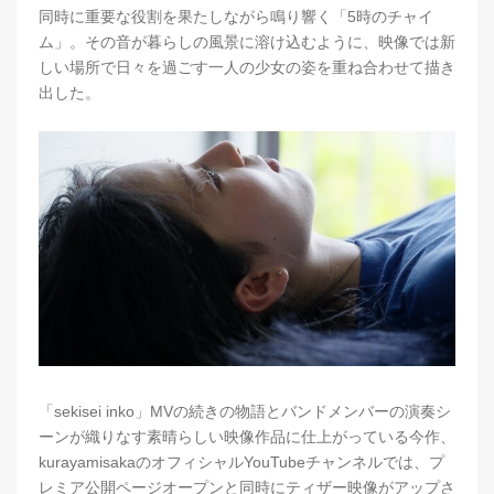
同時に重要な役割を果たしながら鳴り響く「5時のチャイ
ム」。その音が暮らしの風景に溶け込むように、映像では新
しい場所で日々を過ごす一人の少女の姿を重ね合わせて描き
出した。
「sekisei inko」MVの続きの物語とバンドメンバーの演奏シ
ーンが織りなす素晴らしい映像作品に仕上がっている今作、
kurayamisakaのオフィシャルYouTubeチャンネルでは、プ
レミア公開ページオープンと同時にティザー映像がアップさ