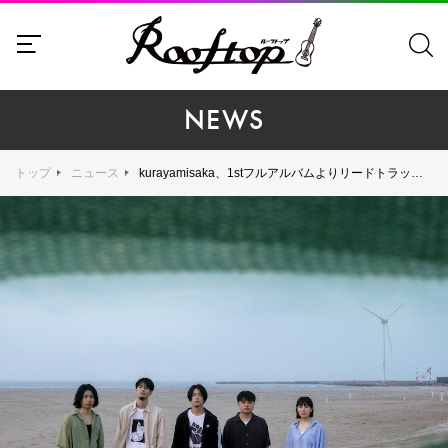
NEWS
トップ
ニュース
kurayamisaka、1stフルアルバムよりリードトラック「metro」のMVを9月15日（月・祝）20:00にプレミア公開。オフィシャルチャンネルにてティザー映像を先行アップ