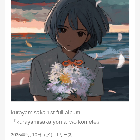
kurayamisaka 1st full album
『kurayamisaka yori ai wo komete』
2025年9月10日（水）リリース