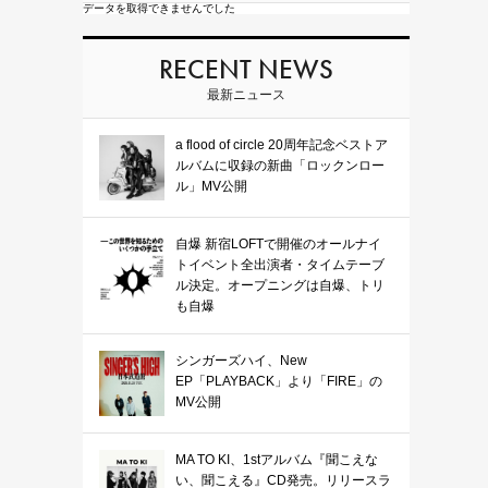
データを取得できませんでした
RECENT NEWS
最新ニュース
a flood of circle 20周年記念ベストア
ルバムに収録の新曲「ロックンロー
ル」MV公開
自爆 新宿LOFTで開催のオールナイ
トイベント全出演者・タイムテーブ
ル決定。オープニングは自爆、トリ
も自爆
シンガーズハイ、New
EP「PLAYBACK」より「FIRE」の
MV公開
MA TO KI、1stアルバム『聞こえな
い、聞こえる』CD発売。リリースラ