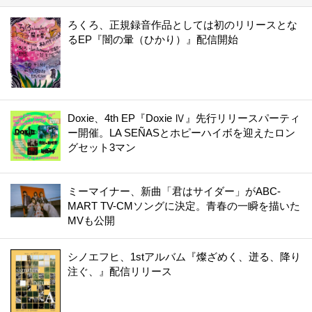
ろくろ、正規録音作品としては初のリリースとな
るEP『闇の暈（ひかり）』配信開始
Doxie、4th EP『Doxie Ⅳ』先行リリースパーティ
ー開催。LA SEÑASとホピーハイボを迎えたロン
グセット3マン
ミーマイナー、新曲「君はサイダー」がABC-
MART TV-CMソングに決定。青春の一瞬を描いた
MVも公開
シノエフヒ、1stアルバム『燦ざめく、迸る、降り
注ぐ、』配信リリース