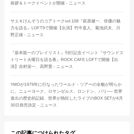
挨拶＆トークイベントが開催 - ニュース
サエキけんぞうのコアトークvol.108『萩原健一、俳優の魅
力を語る』LOFT9で開催【出演】竹中直人、菊池武夫、川
野正雄 - ニュース
『坂本龍一のプレイリスト』刊行記念イベント『サウンドス
トリート火曜日を語る夜』ROCK CAFE LOFTで開催【出
演】吉村栄一、高野寛 - ニュース
YMOが1979年に行なったワールド・ツアーの全貌が明らか
に。ニューヨーク、ロサンゼルス、ロンドン、パリ── 世界
進出の歴史的記録、世界が熱狂したライブのBOX SETが4月
30日発売決定 - ニュース
この記事につけられたタグ