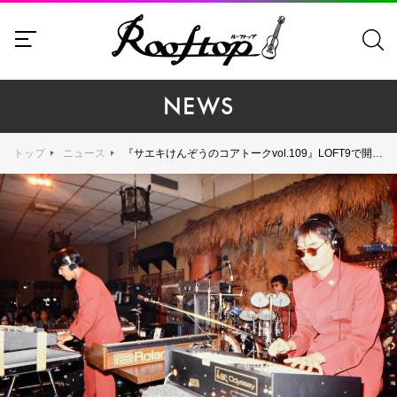
NEWS
トップ
ニュース
『サエキけんぞうのコアトークvol.109』LOFT9で開催、テーマはYMOの79年ワールドツアー『TRANS ATLANTIC TOUR』ゲストは松武秀樹