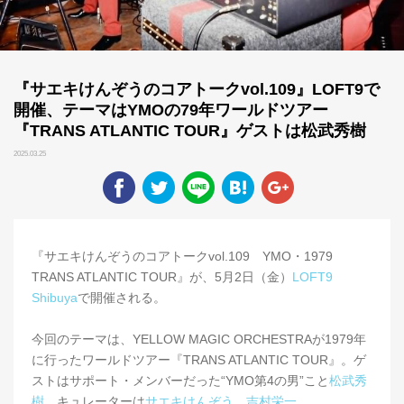
『サエキけんぞうのコアトークvol.109』LOFT9で
開催、テーマはYMOの79年ワールドツアー
『TRANS ATLANTIC TOUR』ゲストは松武秀樹
2025.03.25
『サエキけんぞうのコアトークvol.109 YMO・1979
TRANS ATLANTIC TOUR』が、5月2日（金）
LOFT9
Shibuya
で開催される。
今回のテーマは、YELLOW MAGIC ORCHESTRAが1979年
に行ったワールドツアー『TRANS ATLANTIC TOUR』。ゲ
ストはサポート・メンバーだった“YMO第4の男”こと
松武秀
樹
。キュレーターは
サエキけんぞう
、
吉村栄一
。