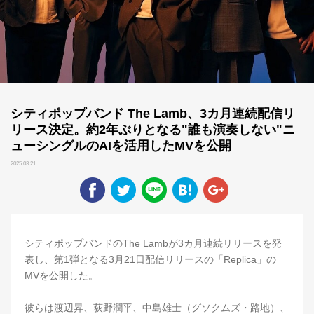
シティポップバンド The Lamb、3カ月連続配信リ
リース決定。約2年ぶりとなる"誰も演奏しない"ニ
ューシングルのAIを活用したMVを公開
2025.03.21
シティポップバンドのThe Lambが3カ月連続リリースを発
表し、第1弾となる3月21日配信リリースの「Replica」の
MVを公開した。
彼らは渡辺昇、荻野潤平、中島雄士（グソクムズ・路地）、