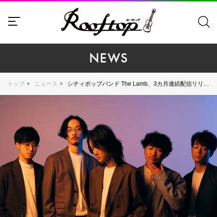
NEWS
トップ
ニュース
シティポップバンド The Lamb、3カ月連続配信リリース決定。約2年ぶりとなる"誰も演奏しない"ニューシングルのAIを活用したMVを公開