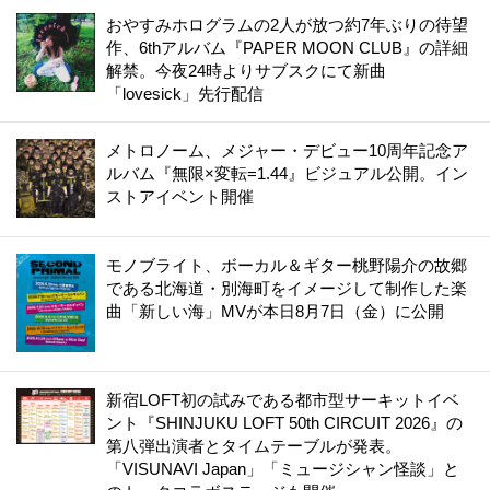
おやすみホログラムの2人が放つ約7年ぶりの待望
作、6thアルバム『PAPER MOON CLUB』の詳細
解禁。今夜24時よりサブスクにて新曲
「lovesick」先行配信
メトロノーム、メジャー・デビュー10周年記念ア
ルバム『無限×変転=1.44』ビジュアル公開。イン
ストアイベント開催
モノブライト、ボーカル＆ギター桃野陽介の故郷
である北海道・別海町をイメージして制作した楽
曲「新しい海」MVが本日8月7日（金）に公開
新宿LOFT初の試みである都市型サーキットイベ
ント『SHINJUKU LOFT 50th CIRCUIT 2026』の
第八弾出演者とタイムテーブルが発表。
「VISUNAVI Japan」「ミュージシャン怪談」と