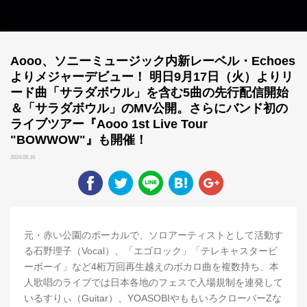
Aooo、ソニーミュージック内新レーベル・Echoes
よりメジャーデビュー！ 明日9月17日（火）よりリ
ード曲「サラダボウル」を含む5曲の先行配信開始
＆「サラダボウル」のMV公開。さらにバンド初の
ライブツアー『Aooo 1st Live Tour
"BOWWOW"』も開催！
2024.09.16
元・赤い公園のボーカルで、ソロアーティストとして活動す
る石野理子（Vocal）、「エゴロック」「テレキャスタービ
ーボーイ」など4桁万回再生越えのボカロ曲を複数持ち、本
人歌唱のライブでは日本各地のフェスで入場規制を連発して
いるすりぃ（Guitar）、YOASOBIやももいろクローバーZな