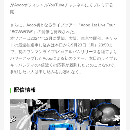
がAoooオフィシャルYouTubeチャンネルにてプレミア公
開。
さらに、Aooo初となるライブツアー『Aooo 1st Live Tour
“BOWWOW”』の開催も発表された。
本ツアーは2024年12月に愛知、大阪、東京で開催。チケッ
トの最速抽選申し込みは本日から9月23日（月）23:59ま
で。初のワンマンライブや1stアルバムリリースを経てより
パワーアップしたAoooによる初のツアー。本日のライブも
キャパシティの4倍近くの応募が殺到したとのことなので、
参戦したい人は申し込みをお忘れなく。
配信情報