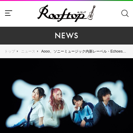
NEWS
トップ
ニュース
Aooo、ソニーミュージック内新レーベル・Echoesよりメジャーデビュー！ 明日9月17日（火）よりリード曲「サラダボウル」を含む5曲の先行配信開始＆「サラダボウル」のMV公開。さらにバンド初のライブツアー『Aooo 1st Live Tour "BOWWOW"』も開催！