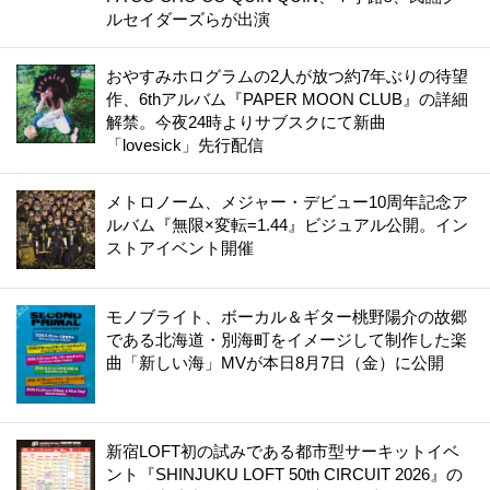
ルセイダーズらが出演
おやすみホログラムの2人が放つ約7年ぶりの待望
作、6thアルバム『PAPER MOON CLUB』の詳細
解禁。今夜24時よりサブスクにて新曲
「lovesick」先行配信
メトロノーム、メジャー・デビュー10周年記念ア
ルバム『無限×変転=1.44』ビジュアル公開。イン
ストアイベント開催
モノブライト、ボーカル＆ギター桃野陽介の故郷
である北海道・別海町をイメージして制作した楽
曲「新しい海」MVが本日8月7日（金）に公開
新宿LOFT初の試みである都市型サーキットイベ
ント『SHINJUKU LOFT 50th CIRCUIT 2026』の