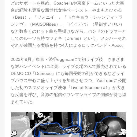
どのサポートを務め、Coachellaや東京ドームといった大舞
台の経験も豊富な新世代女性ベーシスト・やまもとひかる
（Bass）、「フォニイ」、「トウキョウ・シャンディ・ラ
ンデヴ」（MAISONdes）、「ビビデバ」（星街すいせい）
など数多くのヒット曲を手掛けながら、バンドのドラマーと
してのルーツも持つツミキ（Drums）という、メンバーそれ
ぞれが確固たる実績を持つ4人によるロックバンド・Aooo。
2023年9月、東京・渋谷eggmanにて初ライブ後、さまざま
な対バンイベントに出演、ライブ会場のみで販売されている
DEMO CD『Demooo』にも毎回長蛇の列ができるなどライ
ブハウス中心に盛り上がりを加速させつつ、YouTubeに公開
した初のスタジオライブ映像『Live at Studiooo #1』が大き
な反響を呼び、音源の配信やワンマンライブの開催が待ち望
まれていた。