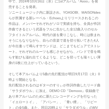
中で、2024年10月16日（水）に1stアルバム『Aooo』を発
売することを発表。
ソニーミュージック内に新設され、YOASOBI、MAISONdes
らが所属する新レーベル・Echoesよりリリースされるこの
作品は、メンバーそれぞれがソロで実績を持ち、全員が作詞
作曲できるという武器をフルに生かした全12曲入りのセル
フタイトルアルバム。時代の波を乗りこなし、時には飲まれ
そうにもなりながら、自らの音楽で道を切り拓いてきた4人
が今出逢って鳴らすサウンドは、どこまでもピュアでストレ
ート。それぞれのルーツも感じさせながら、バンドで音を鳴
らす歓びも溢れ出てくるような、どこを切っても瑞々しい渾
身の1枚に仕上がっているという。
そして本アルバムより5曲の先行配信が明日9月17日（火）0
時より開始となる。
先行配信されるのはギターのすりぃが作詞作曲したリード曲
「サラダボウル」に加え、DEMO CD『Demooo』収録曲で
あり本アルバムのために新たにレコーディングを行なった
「イエロートイ」、「アパシー」、「青い煙」、「リピー
ト」の全5曲。また、同日20時より「サラダボウル」のMV