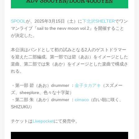
SPOOL
が、2025年3月15日（土）に
下北沢SHELTER
でワン
マンライブ『sail to the nevv moon vol.2』を開催すること
が決定した。
本公演はバンドとして初の試みとなる2人のゲストドラマー
を迎えた二部編成。第一部では碧（あお）をイメージとした
楽曲、第二部では朱（あか）をイメージとした楽曲で構成さ
れる。
・第一部 碧（あお）drummer ：
金子タカアキ
（スズメー
ズ、sheeplore、色々な十字架）
・第二部 朱（あか）drummer ：
cimaco
（白い朝に咲く、
SHIZUKU）
チケットは
Livepocket
にて発売中。