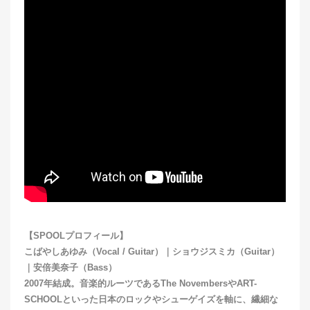
【SPOOLプロフィール】
こばやしあゆみ（Vocal / Guitar）｜ショウジスミカ（Guitar）
｜安倍美奈子（Bass）
2007年結成。音楽的ルーツであるThe NovembersやART-
SCHOOLといった日本のロックやシューゲイズを軸に、繊細な