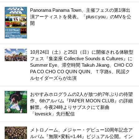
Panorama Panama Town、主催フェスの第1弾出
演アーティストを発表。「plus∈you」のMVを公
開
10月24日（土）と25日（日）に開催される体験型
フェス『集楽座 Collective Sounds & Cultures』に
Summer Eye、滞空時間 Taikuh Jikang、CHO CO
PA CO CHO CO QUIN QUIN、Ｔ字路s、民謡ク
ルセイダーズらが出演
おやすみホログラムの2人が放つ約7年ぶりの待望
作、6thアルバム『PAPER MOON CLUB』の詳細
解禁。今夜24時よりサブスクにて新曲
「lovesick」先行配信
メトロノーム、メジャー・デビュー10周年記念ア
ルバム『無限×変転=1.44』ビジュアル公開。イン