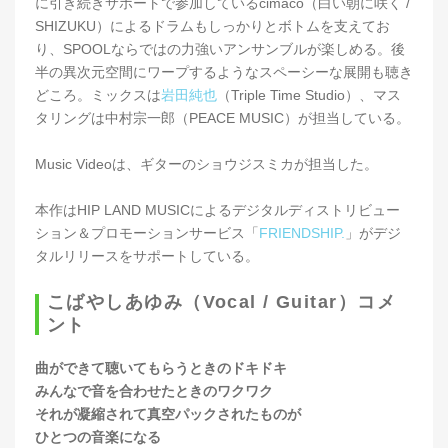
に引き続きサポートで参加しているcimaco（白い朝に咲く /
SHIZUKU）によるドラムもしっかりとボトムを支えてお
り、SPOOLならではの力強いアンサンブルが楽しめる。後
半の異次元空間にワープするようなスペーシーな展開も聴き
どころ。ミックスは
岩田純也
（Triple Time Studio）、マス
タリングは中村宗一郎（PEACE MUSIC）が担当している。
Music Videoは、ギターのショウジスミカが担当した。
本作はHIP LAND MUSICによるデジタルディストリビュー
ション＆プロモーションサービス「
FRIENDSHIP.
」がデジ
タルリリースをサポートしている。
こばやしあゆみ（Vocal / Guitar）コメ
ント
曲ができて聴いてもらうときのドキドキ
みんなで音を合わせたときのワクワク
それが凝縮されて真空パックされたものが
ひとつの音楽になる