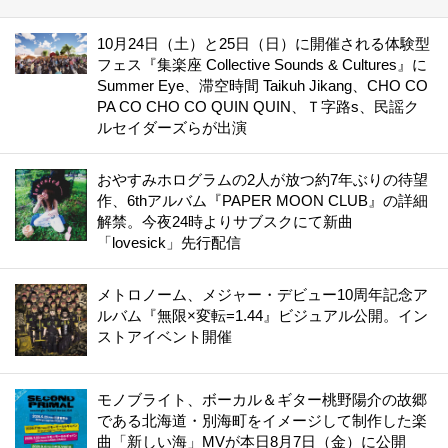
10月24日（土）と25日（日）に開催される体験型
フェス『集楽座 Collective Sounds & Cultures』に
Summer Eye、滞空時間 Taikuh Jikang、CHO CO
PA CO CHO CO QUIN QUIN、Ｔ字路s、民謡ク
ルセイダーズらが出演
おやすみホログラムの2人が放つ約7年ぶりの待望
作、6thアルバム『PAPER MOON CLUB』の詳細
解禁。今夜24時よりサブスクにて新曲
「lovesick」先行配信
メトロノーム、メジャー・デビュー10周年記念ア
ルバム『無限×変転=1.44』ビジュアル公開。イン
ストアイベント開催
モノブライト、ボーカル＆ギター桃野陽介の故郷
である北海道・別海町をイメージして制作した楽
曲「新しい海」MVが本日8月7日（金）に公開