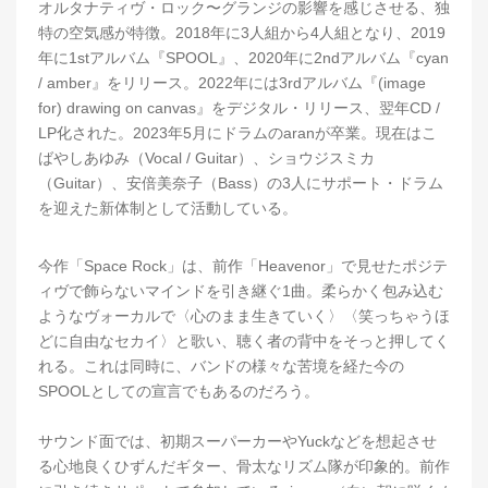
オルタナティヴ・ロック〜グランジの影響を感じさせる、独
特の空気感が特徴。2018年に3人組から4人組となり、2019
年に1stアルバム『SPOOL』、2020年に2ndアルバム『cyan
/ amber』をリリース。2022年には3rdアルバム『(image
for) drawing on canvas』をデジタル・リリース、翌年CD /
LP化された。2023年5月にドラムのaranが卒業。現在はこ
ばやしあゆみ（Vocal / Guitar）、ショウジスミカ
（Guitar）、安倍美奈子（Bass）の3人にサポート・ドラム
を迎えた新体制として活動している。
今作「Space Rock」は、前作「Heavenor」で見せたポジテ
ィヴで飾らないマインドを引き継ぐ1曲。柔らかく包み込む
ようなヴォーカルで〈心のまま生きていく〉〈笑っちゃうほ
どに自由なセカイ〉と歌い、聴く者の背中をそっと押してく
れる。これは同時に、バンドの様々な苦境を経た今の
SPOOLとしての宣言でもあるのだろう。
サウンド面では、初期スーパーカーやYuckなどを想起させ
る心地良くひずんだギター、骨太なリズム隊が印象的。前作