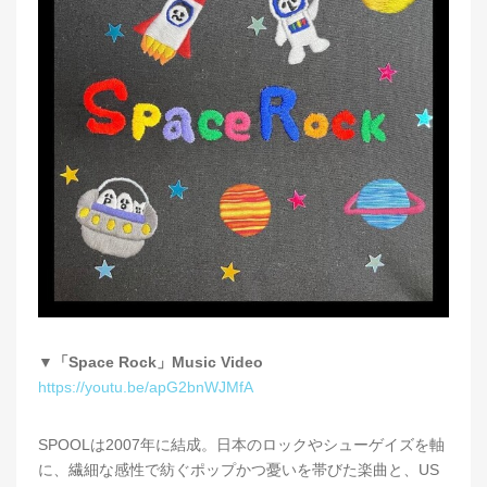
▼「Space Rock」Music Video
https://youtu.be/apG2bnWJMfA
SPOOLは2007年に結成。日本のロックやシューゲイズを軸
に、繊細な感性で紡ぐポップかつ憂いを帯びた楽曲と、US